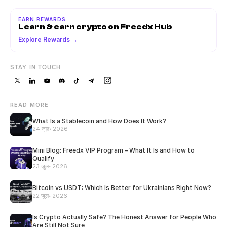
EARN REWARDS
Learn & earn crypto on Freedx Hub
Explore Rewards →
STAY IN TOUCH
READ MORE
What Is a Stablecoin and How Does It Work?
24 जुल॰ 2026
Mini Blog: Freedx VIP Program – What It Is and How to
Qualify
23 जुल॰ 2026
Bitcoin vs USDT: Which Is Better for Ukrainians Right Now?
22 जुल॰ 2026
Is Crypto Actually Safe? The Honest Answer for People Who
Are Still Not Sure