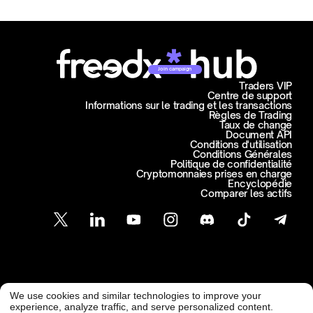
Join campaign
Traders VIP
Centre de support
Informations sur le trading et les transactions
Règles de Trading
Taux de change
Document API
Conditions d'utilisation
Conditions Générales
Politique de confidentialité
Cryptomonnaies prises en charge
Encyclopédie
Comparer les actifs
Support Client
We use cookies and similar technologies to improve your
@ Freedx 2026
support@freedx.com
experience, analyze traffic, and serve personalized content.