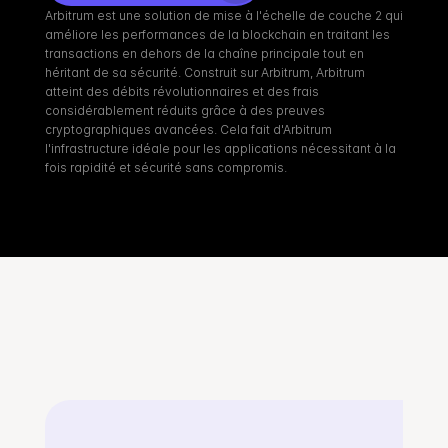
Arbitrum est une solution de mise à l'échelle de couche 2 qui 
améliore les performances de la blockchain en traitant les 
transactions en dehors de la chaîne principale tout en 
héritant de sa sécurité. Construit sur Arbitrum, Arbitrum 
atteint des débits révolutionnaires et des frais 
considérablement réduits grâce à des preuves 
cryptographiques avancées. Cela fait d'Arbitrum 
l'infrastructure idéale pour les applications nécessitant à la 
fois rapidité et sécurité sans compromis.