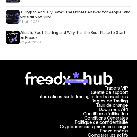
Is Crypto Actually Safe? The Honest Answer for People Who
Are Still Not Sure
21 juil. 2026
What Is Spot Trading and Why It Is the Best Place to Start
on Freedx
20 juil. 2026
Join campaign
Traders VIP
Centre de support
Informations sur le trading et les transactions
Règles de Trading
Taux de change
Document API
Conditions d'utilisation
Conditions Générales
Politique de confidentialité
Cryptomonnaies prises en charge
Encyclopédie
Comparer les actifs