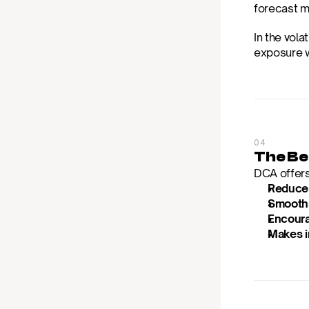
forecast m
In the vola
exposure w
04
The Be
DCA offers
Reduces
Smooths 
Encoura
Makes i