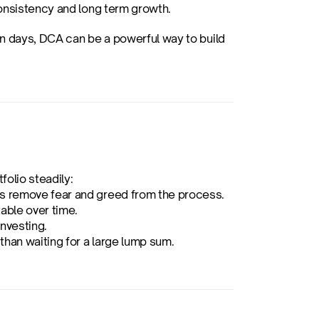
consistency and long term growth.
in days, DCA can be a powerful way to build 
olio steadily:
elps remove fear and greed from the process.
able over time.
investing.
 than waiting for a large lump sum.