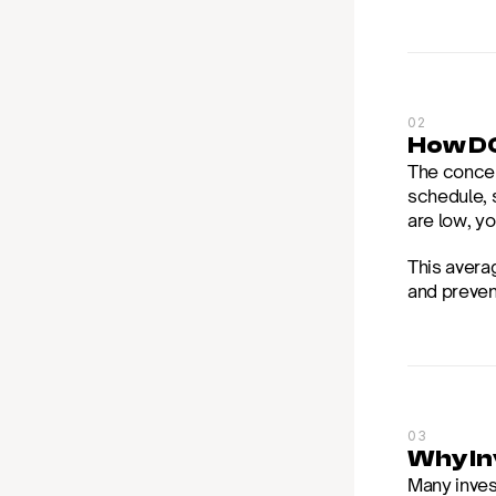
02
How D
The concept
schedule, 
are low, y
This avera
and preven
03
Why In
Many inves