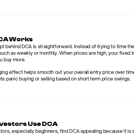
CA Works
 behind DCA is straightforward. Instead of trying to time the 
such as weekly or monthly. When prices are high, your fixed 
ou buy more.
ging effect helps smooth out your overall entry price over ti
ts panic buying or selling based on short term price swings.
vestors Use DCA
tors, especially beginners, find DCA appealing because it is 