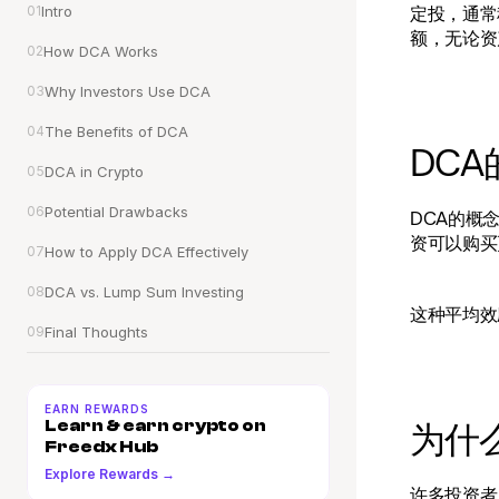
01
Intro
定投，通常
额，无论资
02
How DCA Works
03
Why Investors Use DCA
04
The Benefits of DCA
DC
05
DCA in Crypto
06
Potential Drawbacks
DCA的概
资可以购买
07
How to Apply DCA Effectively
08
DCA vs. Lump Sum Investing
这种平均效
09
Final Thoughts
EARN REWARDS
Learn & earn crypto on 
为什
Freedx Hub
Explore Rewards →
许多投资者