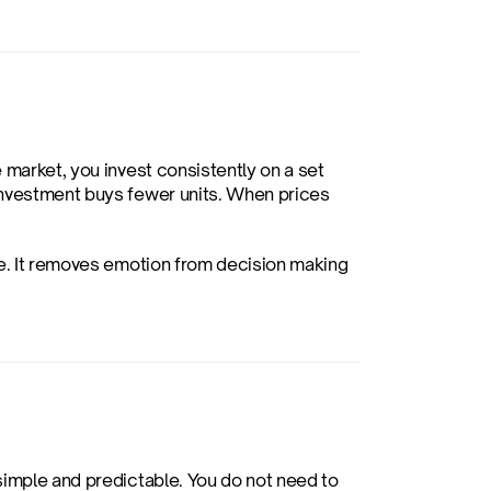
market, you invest consistently on a set 
investment buys fewer units. When prices 
me. It removes emotion from decision making 
simple and predictable. You do not need to 