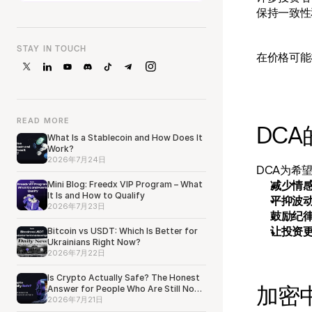
保持一致性
STAY IN TOUCH
在价格可能
READ MORE
DCA
What Is a Stablecoin and How Does It
Work?
2026年7月24日
DCA为希
减少情
Mini Blog: Freedx VIP Program – What
It Is and How to Qualify
平抑波
2026年7月23日
鼓励纪
让投资
Bitcoin vs USDT: Which Is Better for
Ukrainians Right Now?
2026年7月22日
Is Crypto Actually Safe? The Honest
加密
Answer for People Who Are Still Not
Sure
2026年7月21日