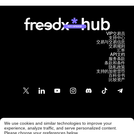
Join campaign
VIP交易员
支持中心
交易与交易信息
交易规则
汇率
API文档
服务条款
条款和条件
隐私政策
支持的加密货币
百科全书
比较资产
客户支持
We use cookies and similar technologies to improve your
@ Freedx 2026
support@freedx.com
experience, analyze traffic, and serve personalized content.
Please choose your preferences below.