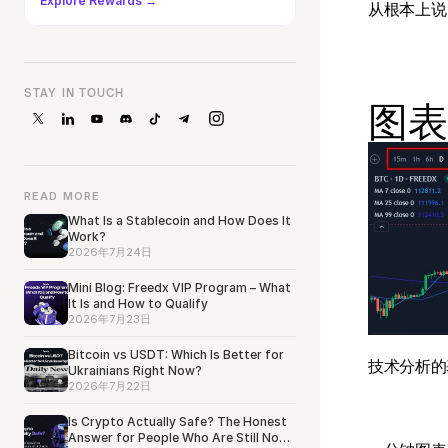
Explore Rewards →
从根本上说
STAY IN TOUCH
图表
READ MORE
What Is a Stablecoin and How Does It
Work?
2026年7月24日
Mini Blog: Freedx VIP Program – What
It Is and How to Qualify
2026年7月23日
Bitcoin vs USDT: Which Is Better for
技术分析的
Ukrainians Right Now?
2026年7月22日
Is Crypto Actually Safe? The Honest
Answer for People Who Are Still Not