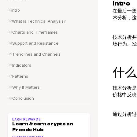
intro
01
intro
在最后一集
术分析，这
02
What Is Technical Analysis?
03
Charts and Timeframes
技术分析并
04
Support and Resistance
场行为、发
05
Trendlines and Channels
06
Indicators
什么
07
Patterns
08
Why It Matters
技术分析是
价格中反映
09
Conclusion
通过分析过
EARN REWARDS
Learn & earn crypto on 
Freedx Hub