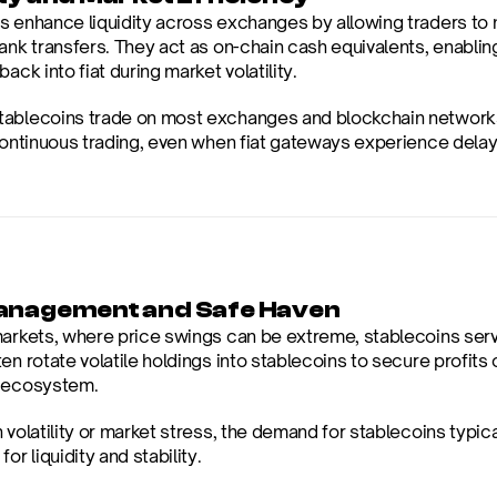
s enhance liquidity across exchanges by allowing traders to m
bank transfers. They act as on-chain cash equivalents, enablin
back into fiat during market volatility.
ablecoins trade on most exchanges and blockchain networks,
 continuous trading, even when fiat gateways experience delays
anagement and Safe Haven
arkets, where price swings can be extreme, stablecoins serve a
en rotate volatile holdings into stablecoins to secure profits
o ecosystem.
 volatility or market stress, the demand for stablecoins typical
for liquidity and stability.