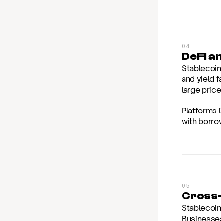
04
DeFi a
Stablecoins
and yield 
large price
Platforms l
with borrow
05
Cross-
Stablecoin
Businesses 