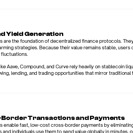
nd Yield Generation
 are the foundation of decentralized finance protocols. They 
farming strategies. Because their value remains stable, users 
 fluctuations.
ike Aave, Compound, and Curve rely heavily on stablecoin liquid
ing, lending, and trading opportunities that mirror traditional 
Border Transactions and Payments
s enable fast, low-cost cross-border payments by eliminating
and individuals use them to send value globally in minutes, oft