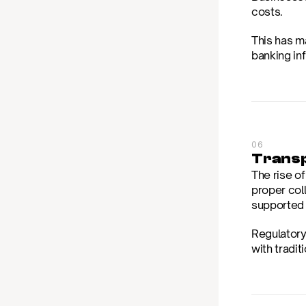
costs.
This has m
banking inf
06
Transp
The rise o
proper col
supported b
Regulatory
with tradit