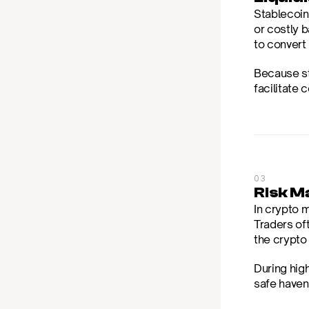
Stablecoin
or costly 
to convert 
Because st
facilitate
03
Risk M
In crypto m
Traders oft
the crypt
During high
safe haven 