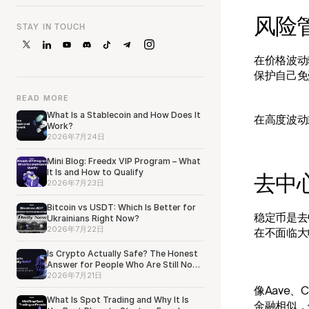
风险
STAY IN TOUCH
在价格波动
保护自己免
READ MORE
What Is a Stablecoin and How Does It
在高度波动
Work?
2026年7月24日
Mini Blog: Freedx VIP Program – What
It Is and How to Qualify
去中
2026年7月23日
Bitcoin vs USDT: Which Is Better for
稳定币是去
Ukrainians Right Now?
2026年7月22日
在不面临大
Is Crypto Actually Safe? The Honest
Answer for People Who Are Still Not
Sure
2026年7月21日
像Aave
What Is Spot Trading and Why It Is
金融相似，