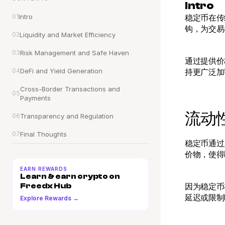
Intro
01
Intro
稳定币在传
钩，为交易
02
Liquidity and Market Efficiency
03
Risk Management and Safe Haven
通过提供价
04
DeFi and Yield Generation
持更广泛加
Cross-Border Transactions and 
05
Payments
流动
06
Transparency and Regulation
07
Final Thoughts
稳定币通过
价物，使得
EARN REWARDS
Learn & earn crypto on 
Freedx Hub
因为稳定币
延迟或限制
Explore Rewards →