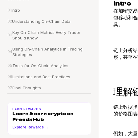
Intro
01
Intro
在加密交易
包移动和合
02
Understanding On-Chain Data
具。
Key On-Chain Metrics Every Trader 
03
Should Know
Using On-Chain Analytics in Trading 
链上分析结
04
Strategies
察，甚至在
05
Tools for On-Chain Analytics
06
Limitations and Best Practices
07
Final Thoughts
理解
链上数据指
EARN REWARDS
的价格图表
Learn & earn crypto on 
Freedx Hub
Explore Rewards →
例如，大量