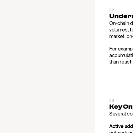
02
Unders
On-chain da
volumes, t
market, on
For example
accumulatio
than react
03
Key On
Several co
Active add
network act