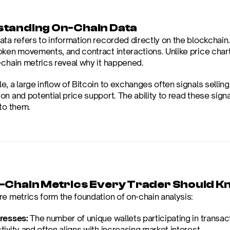
tanding On-Chain Data
ta refers to information recorded directly on the blockchain.
oken movements, and contract interactions. Unlike price chart
-chain metrics reveal why it happened.
, a large inflow of Bitcoin to exchanges often signals selling
n and potential price support. The ability to read these signa
 to them.
-Chain Metrics Every Trader Should 
re metrics form the foundation of on-chain analysis:
resses:
 The number of unique wallets participating in transac
ivity and often aligns with increasing market interest.