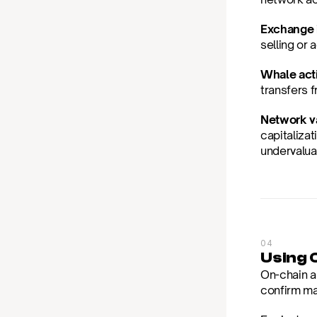
Exchange 
selling or
Whale acti
transfers 
Network va
capitalizat
undervalua
04
Using 
On-chain a
confirm ma