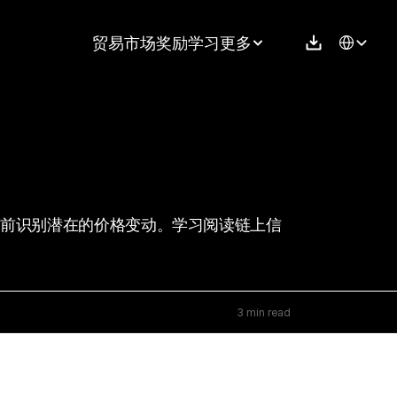
Select Langu
贸易
市场
奖励
学习
更多
之前识别潜在的价格变动。学习阅读链上信
3 min read