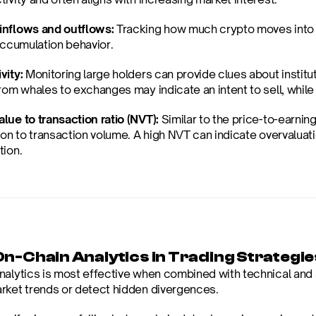
inflows and outflows:
 Tracking how much crypto moves into 
 accumulation behavior.
vity:
 Monitoring large holders can provide clues about institut
from whales to exchanges may indicate an intent to sell, whi
lue to transaction ratio (NVT):
 Similar to the price-to-earni
ion to transaction volume. A high NVT can indicate overvaluati
tion.
On-Chain Analytics in Trading Strategie
nalytics is most effective when combined with technical and se
rket trends or detect hidden divergences.