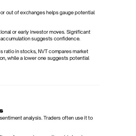
or out of exchanges helps gauge potential 
ional or early investor moves. Significant 
le accumulation suggests confidence.
ngs ratio in stocks, NVT compares market 
on, while a lower one suggests potential 
s
ntiment analysis. Traders often use it to 