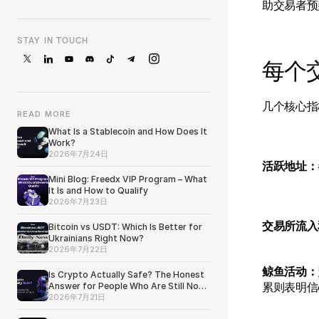
助交易者预
STAY IN TOUCH
每个
几个核心指
READ MORE
What Is a Stablecoin and How Does It
Work?
2026年7月24日
活跃地址：
Mini Blog: Freedx VIP Program – What
It Is and How to Qualify
2026年7月23日
交易所流入
Bitcoin vs USDT: Which Is Better for
Ukrainians Right Now?
2026年7月22日
鲸鱼活动：
Is Crypto Actually Safe? The Honest
累则表明信
Answer for People Who Are Still Not
Sure
2026年7月21日