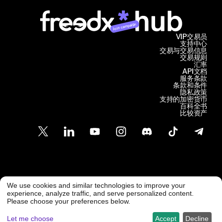
Join campaign
VIP交易员
支持中心
交易与交易信息
交易规则
汇率
API文档
服务条款
条款和条件
隐私政策
支持的加密货币
百科全书
比较资产
客户支持
We use cookies and similar technologies to improve your
@ Freedx 2026
support@freedx.com
experience, analyze traffic, and serve personalized content.
Please choose your preferences below.
Let me choose
Accept
Decline