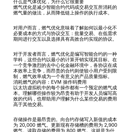
什么是气体优化，为什么它很重要
燃气优化是减少智能合约代码或交易交互所消耗的
燃气量的做法，从而降低链上操作的执行成本。
对用户而言，燃气优化意味着了解如何以最小化不
后面
必要成本的方式与协议交互：批量交易、在低需求
期间进行交互以及选择具有高效合约实现的协议。
对于开发者而言，燃气优化是编写智能合约的一种
学科，这些合约以最小的计算开销实现其目标。在
一个竞争激烈的去中心化金融环境中，各协议在成
本效率上竞争，而昂贵的合约则使较小用户受到限
制，燃气效率成为一个有意义的产品质量指标。
消耗燃气的内容：EVM 操作码费用
以太坊虚拟机中的每个操作都有一个预定的燃气成
本。理解哪些操作较为昂贵有助于开发人员编写高
效的代码，也帮助用户理解为什么某些交易的费用
高于其他交易。
存储操作是最昂贵的。向合约存储写入新值的成本
为 20,000 燃气。更新现有存储槽的费用为 2,900 
燃气。读取存储的费用为 800 燃气。这就是为什