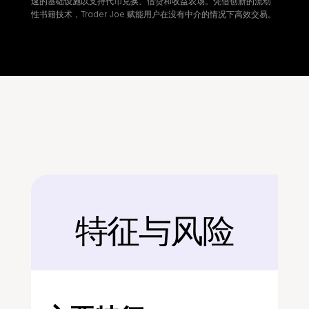
速的基础设施以支持代币兑换、借贷和收益农场。凭借创新的流动
性书籍技术，Trader Joe 赋能用户在没有中介的情况下高效交易。
特征与风险
后面