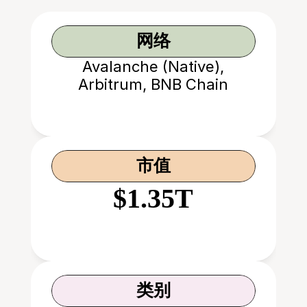
网络
Avalanche (Native),
Arbitrum, BNB Chain
市值
$1.35T
类别