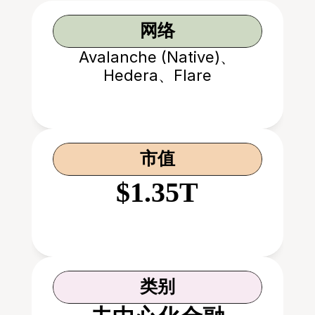
网络
Avalanche (Native)、
Hedera、Flare
市值
$1.35T
类别