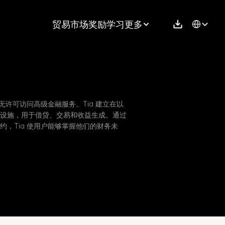
Select Langu
贸易
市场
奖励
学习
更多
无许可访问高级金融服务。Tia 建立在以
设施，用于借贷、交易和收益生成。通过
，Tia 使用户能够掌握他们的财务未