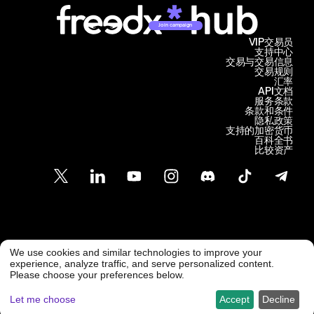
Join campaign
VIP交易员
支持中心
交易与交易信息
交易规则
汇率
API文档
服务条款
条款和条件
隐私政策
支持的加密货币
百科全书
比较资产
客户支持
We use cookies and similar technologies to improve your
@ Freedx 2026
support@freedx.com
experience, analyze traffic, and serve personalized content.
Please choose your preferences below.
Let me choose
Accept
Decline