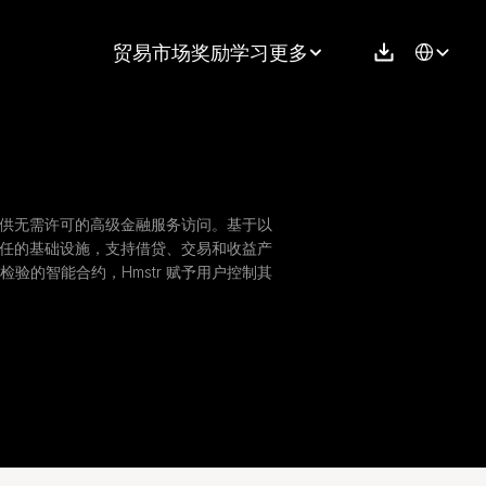
Select Langu
贸易
市场
奖励
学习
更多
，提供无需许可的高级金融服务访问。基于以
需信任的基础设施，支持借贷、交易和收益产
验的智能合约，Hmstr 赋予用户控制其