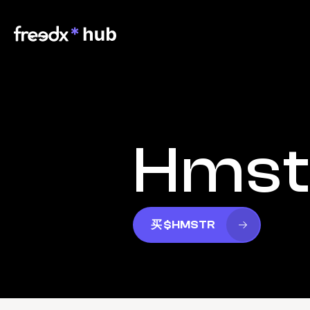
Hmst
买 $HMSTR