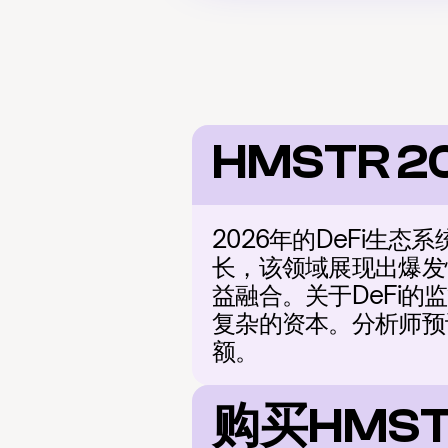
HMSTR 2
2026年的DeFi生
长，该领域展现出爆发
益融合。关于DeFi的
复杂的资本。分析师预计
额。
购买HMS