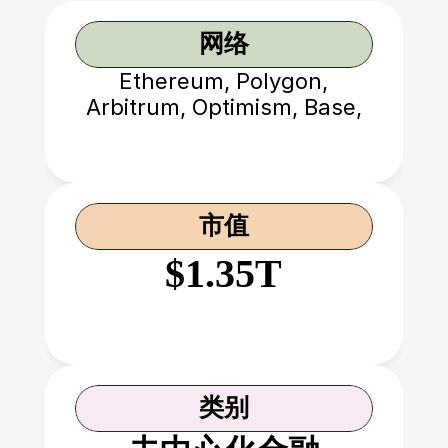
网络
Ethereum, Polygon,
Arbitrum, Optimism, Base,
Avalanche
市值
$1.35T
类别