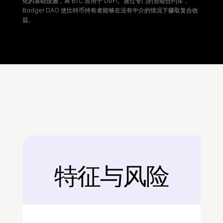
化的基础设施，将 BTC 应用于 DeFi。通过专门的智能合约库，
Badger DAO 使比特币持有者能够在没有中介的情况下赚取复合收
益。
特征与风险
后面