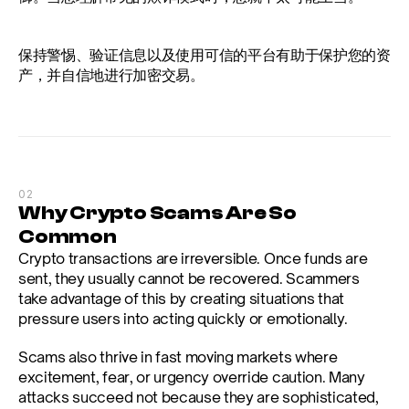
保持警惕、验证信息以及使用可信的平台有助于保护您的资
产，并自信地进行加密交易。
02
Why Crypto Scams Are So 
Common
Crypto transactions are irreversible. Once funds are 
sent, they usually cannot be recovered. Scammers 
take advantage of this by creating situations that 
pressure users into acting quickly or emotionally.
Scams also thrive in fast moving markets where 
excitement, fear, or urgency override caution. Many 
attacks succeed not because they are sophisticated, 