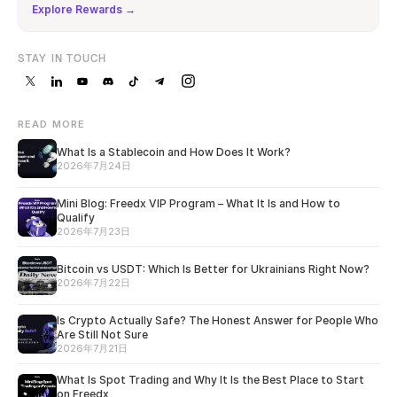
Explore Rewards →
STAY IN TOUCH
READ MORE
What Is a Stablecoin and How Does It Work?
2026年7月24日
Mini Blog: Freedx VIP Program – What It Is and How to
Qualify
2026年7月23日
Bitcoin vs USDT: Which Is Better for Ukrainians Right Now?
2026年7月22日
Is Crypto Actually Safe? The Honest Answer for People Who
Are Still Not Sure
2026年7月21日
What Is Spot Trading and Why It Is the Best Place to Start
on Freedx