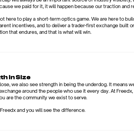
use we paid for it, it will happen because our traction and r
ot here to play a short-term optics game. We are here to build
rent incentives, and to deliver a trader-first exchange built o
ion that endures, and that is what will win.
h in Size
close, we also see strength in being the underdog. It means we
exchange around the people who use it every day. At Freedx, y
You are the community we exist to serve.
 Freedx and you will see the difference.