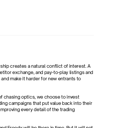
 creates a natural conflict of interest. A 
etitor exchange, and pay-to-play listings and 
and make it harder for new entrants to 
of chasing optics, we choose to invest 
ng campaigns that put value back into their 
mproving every detail of the trading 
 Freedx will be there in time. But it will not 