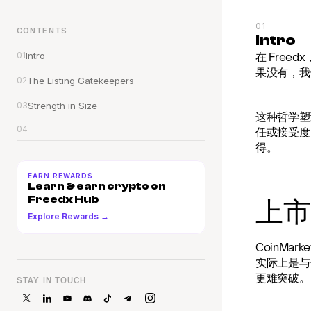
01
CONTENTS
Intro
01
Intro
在 Fre
果没有，我
02
The Listing Gatekeepers
03
Strength in Size
这种哲学塑
04
任或接受度
得。
EARN REWARDS
Learn & earn crypto on 
Freedx Hub
上市
Explore Rewards →
CoinMa
实际上是与
更难突破。
STAY IN TOUCH