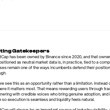
sting Gatekeepers
Cap has been owned by Binance since 2020, and that ownership
sitioned as neutral market data is, in practice, tied to a comp
ases remain one of the ways incumbents defend their position 
ugh.
 see this as an opportunity rather than a limitation. Instead 
here it matters most. That means rewarding users through tradi
nering with credible voices who bring genuine adoption, and i
 so execution is seamless and liquidity feels natural.
ap will always be an important source of industry visibility, and