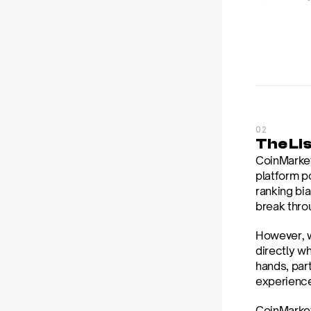
02
The Li
CoinMarket
platform po
ranking bi
break thro
However, we
directly w
hands, part
experience
CoinMarketC