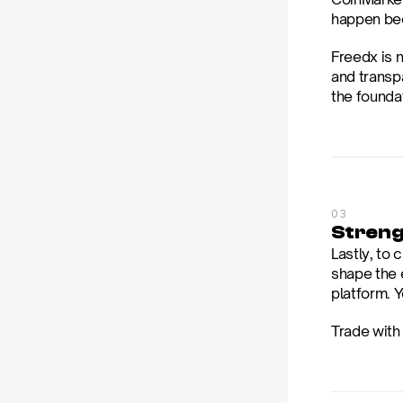
happen beca
Freedx is n
and transpa
the foundat
03
Strengt
Lastly, to 
shape the 
platform. 
Trade with