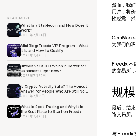
然而，我们
用户，将价
性感觉自然
READ MORE
What Is a Stablecoin and How Does It
Work?
2026年7月24日
CoinMa
为我们的吸
Mini Blog: Freedx VIP Program – What
It Is and How to Qualify
2026年7月23日
Freed
Bitcoin vs USDT: Which Is Better for
的交易所，
Ukrainians Right Now?
2026年7月22日
Is Crypto Actually Safe? The Honest
规模
Answer for People Who Are Still Not
Sure
2026年7月21日
What Is Spot Trading and Why It Is
最后，结束
the Best Place to Start on Freedx
造交易所。
2026年7月20日
与 Free