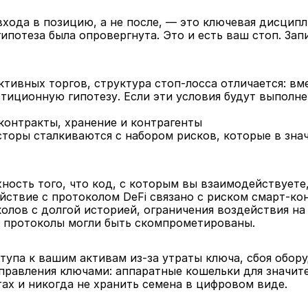
хода в позицию, а не после, — это ключевая дисципли
ипотеза была опровергнута. Это и есть ваш стоп. Запи
ктивных торгов, структура стоп-лосса отличается: вм
тиционную гипотезу. Если эти условия будут выполне
контракты, хранение и контрагенты
торы сталкиваются с набором рисков, которые в знач
ость того, что код, с которым вы взаимодействуете,
ствие с протоколом DeFi связано с риском смарт-кон
лов с долгой историей, ограничения воздействия на 
е протоколы могли быть скомпрометированы.
тупа к вашим активам из-за утраты ключа, сбоя обору
правления ключами: аппаратные кошельки для значите
ах и никогда не хранить семена в цифровом виде.