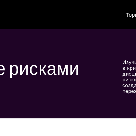
Тор
е рисками
Изуч
в кри
дисц
риски
созда
пере