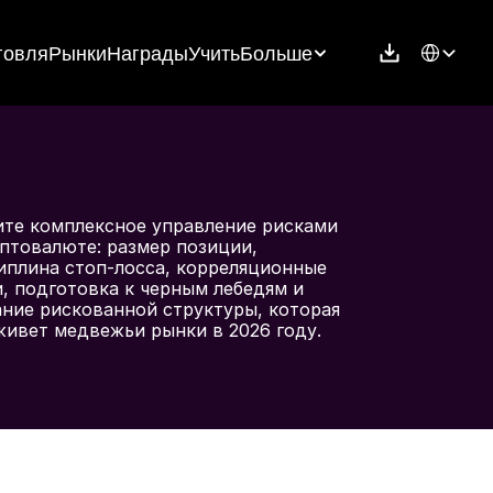
Select Langu
говля
Рынки
Награды
Учить
Больше
ите комплексное управление рисками 
птовалюте: размер позиции, 
иплина стоп-лосса, корреляционные 
, подготовка к черным лебедям и 
ние рискованной структуры, которая 
живет медвежьи рынки в 2026 году.