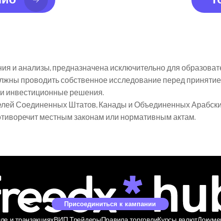
я и анализы, предназначена исключительно для образоват
олжны проводить собственное исследование перед принятие
я и инвестиционные решения.
елей Соединенных Штатов, Канады и Объединенных Арабских 
ротиворечит местным законам или нормативным актам.
Присоединиться к кампании
ле и транзакциях
ВИП Трейдеры
Правила торговли
Курсы валют
Докуме