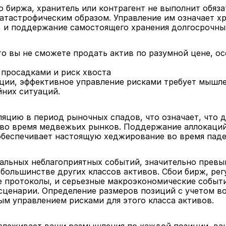
то биржа, хранитель или контрагент не выполнит обяз
тастрофическим образом. Управление им означает хра
, и поддержание самостоящего хранения долгосрочны
то вы не сможете продать актив по разумной цене, ос
 просадками и риск хвоста
ии, эффективное управление рисками требует мышлен
йних ситуаций.
цию в период рыночных спадов, что означает, что д
во время медвежьих рынков. Поддержание аллокаций
обеспечивает настоящую хеджирование во время паде
мальных неблагоприятных событий, значительно пре
 большинстве других классов активов. Сбои бирж, ре
 протоколы, и серьезные макроэкономические события
енарии. Определение размеров позиций с учетом воз
ым управлением рисками для этого класса активов.