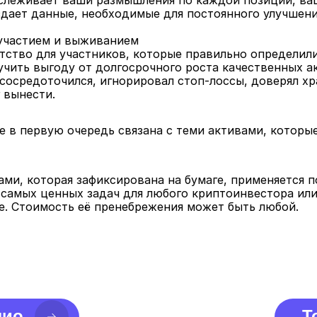
тслеживает ваши размышления по каждой позиции, ва
здает данные, необходимые для постоянного улучшени
 участием и выживанием
тство для участников, которые правильно определили
чить выгоду от долгосрочного роста качественных ак
 сосредоточился, игнорировал стоп-лоссы, доверял хра
г вынести.
 в первую очередь связана с теми активами, которые 
ми, которая зафиксирована на бумаге, применяется п
 самых ценных задач для любого криптоинвестора или
е. Стоимость её пренебрежения может быть любой.
лио
Т