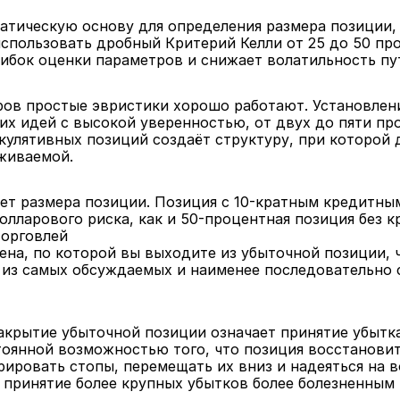
атическую основу для определения размера позиции, 
спользовать дробный Критерий Келли от 25 до 50 про
шибок оценки параметров и снижает волатильность пу
ов простые эвристики хорошо работают. Установлени
их идей с высокой уверенностью, от двух до пяти пр
кулятивных позиций создаёт структуру, при которой 
живаемой.
чет размера позиции. Позиция с 10-кратным кредитны
лларового риска, как и 50-процентная позиция без к
торговлей
ена, по которой вы выходите из убыточной позиции, 
 из самых обсуждаемых и наименее последовательно
акрытие убыточной позиции означает принятие убытка 
стоянной возможностью того, что позиция восстановит
ировать стопы, перемещать их вниз и надеяться на в
 принятие более крупных убытков более болезненным