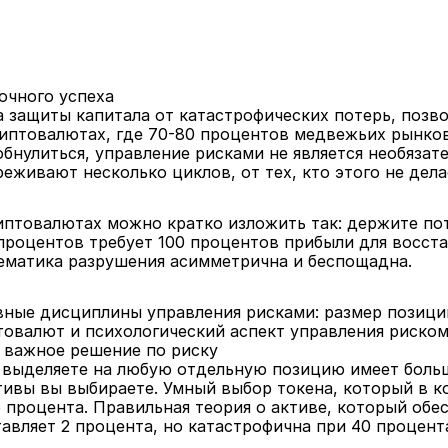
очного успеха
а защиты капитала от катастрофических потерь, позв
риптовалютах, где 70-80 процентов медвежьих рынков
бнулиться, управление рисками не является необязате
еживают несколько циклов, от тех, кто этого не дела
птовалютах можно кратко изложить так: держите поте
 процентов требует 100 процентов прибыли для восста
ематика разрушения асимметрична и беспощадна.
ные дисциплины управления рисками: размер позиций,
товалют и психологический аспект управления риском
 важное решение по риску
 выделяете на любую отдельную позицию имеет больш
тивы вы выбираете. Умный выбор токена, который в ко
5 процента. Правильная теория о активе, который обес
авляет 2 процента, но катастрофична при 40 процент