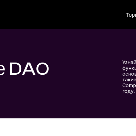
Тор
е DAO
Узнай
функц
основ
такие
Comp
году.