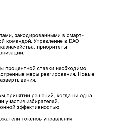
илами, закодированными в смарт-
ой командой. Управление в DAO 
казначейства, приоритеты 
анизации.
ры процентной ставки необходимо 
кстренные меры реагирования. Новые 
развертывания.
м принятии решений, когда ни одна 
 участия избирателей, 
ионной эффективностью.
ржатели токенов управления 