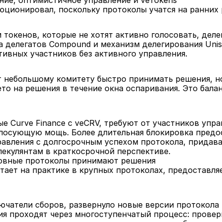
ние, оптимистичное управление и veTokens
юционировал, поскольку протоколы учатся на ранних 
 токенов, которые не хотят активно голосовать, дел
а делегатов Compound и механизм делегирования Uni
тивных участников без активного управления.
 небольшому комитету быстро принимать решения, но
о на решения в течение окна оспаривания. Это балан
 Curve Finance с veCRV, требуют от участников упра
олосующую мощь. Более длительная блокировка предос
равления с долгосрочным успехом протокола, придав
екулянтам в краткосрочной перспективе.
сновные протоколы принимают решения
тает на практике в крупных протоколах, предоставля
ючатели сборов, развернуло новые версии протокола
я проходят через многоступенчатый процесс: проверк