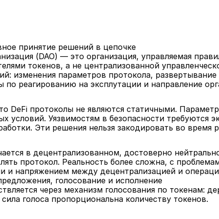
вное принятие решений в цепочке
низация (DAO) — это организация, управляемая прав
телями токенов, а не централизованной управленческ
ий: изменения параметров протокола, развертывание 
ы по реагированию на эксплутации и направление орг
что DeFi протоколы не являются статичными. Парамет
ых условий. Уязвимостям в безопасности требуются э
аботки. Эти решения нельзя закодировать во время 
ается в децентрализованном, достоверно нейтрально
ять протокол. Реальность более сложна, с проблемами
ии и напряжением между децентрализацией и операц
 предложения, голосование и исполнение
вляется через механизм голосования по токенам: де
 сила голоса пропорциональна количеству токенов.