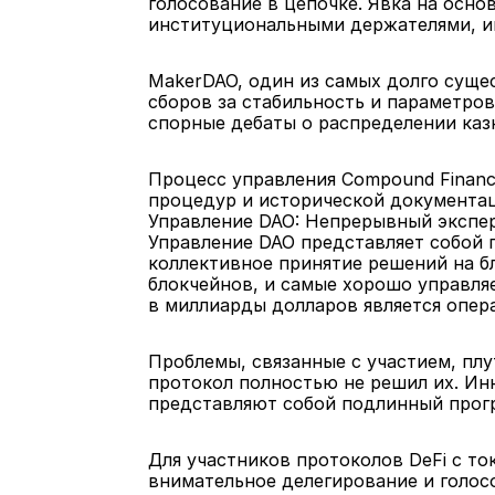
голосование в цепочке. Явка на осн
институциональными держателями, и
MakerDAO, один из самых долго суще
сборов за стабильность и параметров
спорные дебаты о распределении каз
Процесс управления Compound Finance
процедур и исторической документа
Управление DAO: Непрерывный экспе
Управление DAO представляет собой 
коллективное принятие решений на б
блокчейнов, и самые хорошо управл
в миллиарды долларов является опе
Проблемы, связанные с участием, пл
протокол полностью не решил их. Ин
представляют собой подлинный прогр
Для участников протоколов DeFi с то
внимательное делегирование и голос