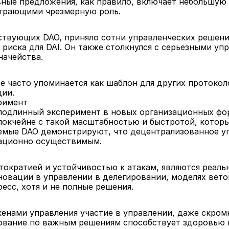
овные предложения, как правило, включает небольшую
грающими чрезмерную роль.
ствующих DAO, приняло сотни управленческих решений
 риска для DAI. Он также столкнулся с серьезными уп
начейства.
 часто упоминается как шаблон для других протоколо
ции.
римент
подлинный эксперимент в новых организационных фор
локчейне с такой масштабностью и быстротой, котор
яемые DAO демонстрируют, что децентрализованное у
рационно осуществимым.
утократией и устойчивостью к атакам, являются реал
новации в управлении в делегировании, моделях вето
есс, хотя и не полные решения.
кенами управления участие в управлении, даже скромн
ование по важным решениям способствует здоровью п