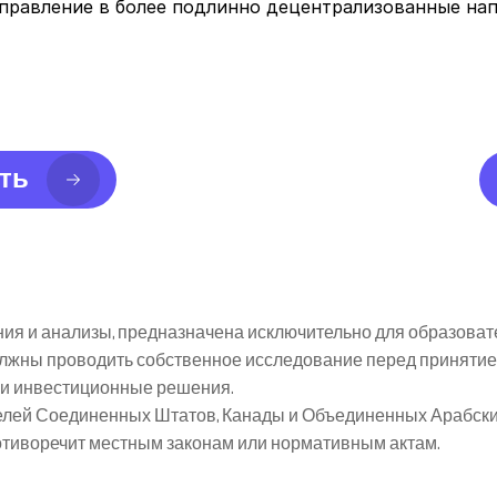
управление в более подлинно децентрализованные нап
ть
я и анализы, предназначена исключительно для образоват
олжны проводить собственное исследование перед принятие
я и инвестиционные решения.
елей Соединенных Штатов, Канады и Объединенных Арабских 
ротиворечит местным законам или нормативным актам.