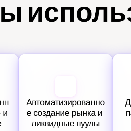
ы исполь
нн
Автоматизированно
Д
и 
е создание рынка и 
п
е
ликвидные пуулы