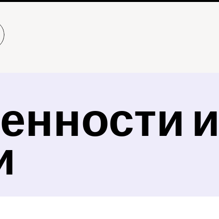
енности и
и