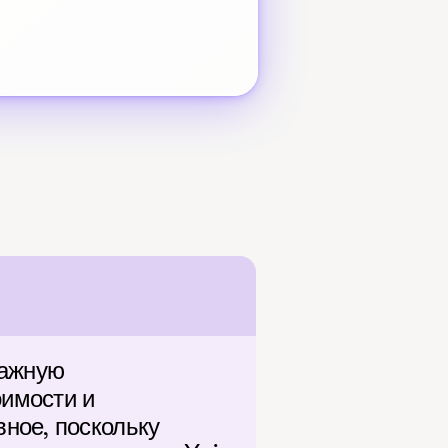
ажную 
имости и 
ое, поскольку 