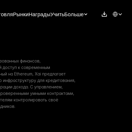
Select Langu
говля
Рынки
Награды
Учить
Больше
зованных финансов, 
 доступ к современным 
й на Ethereum, Xai предлагает 
 инфраструктуру для кредитования, 
рации дохода. С управлением, 
проверенными умными контрактами, 
телям контролировать своё 
дников.