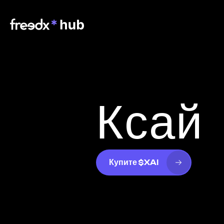
Ксай
Купите $XAI