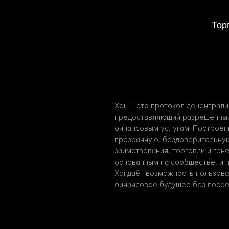
Тор
Xai — это протокол децентрали
предоставляющий разрешённый
финансовым услугам. Построенны
прозрачную, бездоверительную
заимствования, торговли и гене
основанным на сообществе, и 
Xai даёт возможность пользова
финансовое будущее без посре