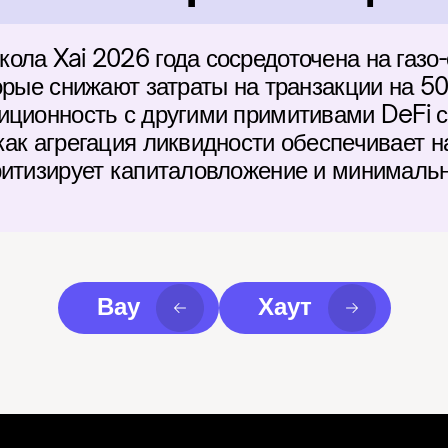
ола Xai 2026 года сосредоточена на газо
орые снижают затраты на транзакции на 50
иционность с другими примитивами DeFi с
как агрегация ликвидности обеспечивает н
ритизирует капиталовложение и минималь
Вау
Хаут