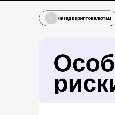
Назад к криптовалютам
Особ
риск