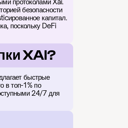
ми протоколами Xai. 
торией безопасности 
ticированное капитал. 
а, поскольку DeFi 
пки XAI?
длагает быстрые 
 в топ-1% по 
оступными 24/7 для 