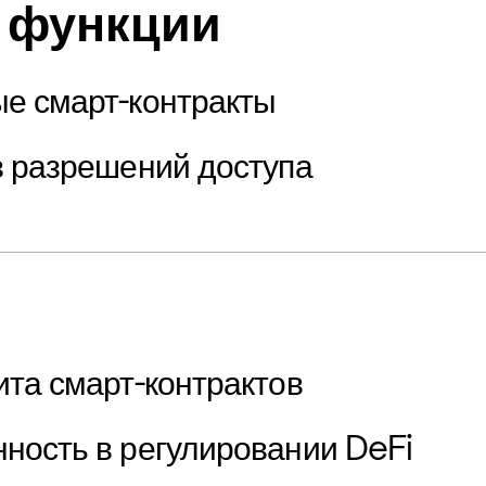
 функции
е смарт-контракты
з разрешений доступа
ита смарт-контрактов
ность в регулировании DeFi