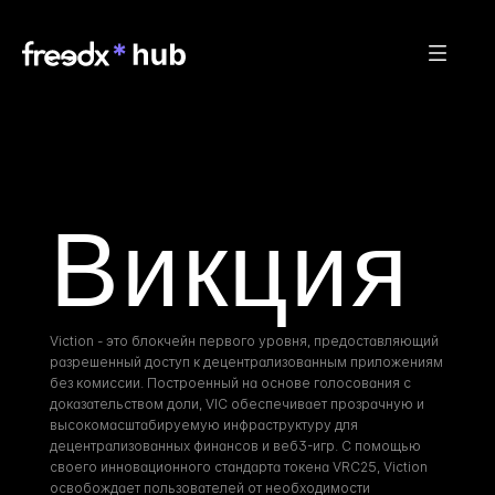
Викция
Viction - это блокчейн первого уровня, предоставляющий 
разрешенный доступ к децентрализованным приложениям 
без комиссии. Построенный на основе голосования с 
доказательством доли, VIC обеспечивает прозрачную и 
высокомасштабируемую инфраструктуру для 
децентрализованных финансов и веб3-игр. С помощью 
своего инновационного стандарта токена VRC25, Viction 
освобождает пользователей от необходимости 