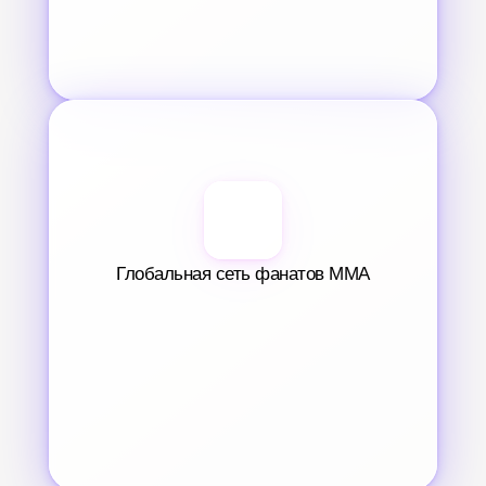
Глобальная сеть фанатов ММА