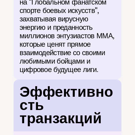
на "Глобальном фанатском 
спорте боевых искусств", 
захватывая вирусную 
энергию и преданность 
миллионов энтузиастов ММА, 
которые ценят прямое 
взаимодействие со своими 
любимыми бойцами и 
цифровое будущее лиги.
Эффективно
сть 
транзакций