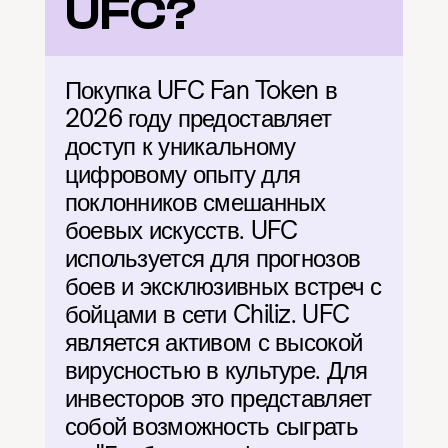
UFC?
Покупка UFC Fan Token в 
2026 году предоставляет 
доступ к уникальному 
цифровому опыту для 
поклонников смешанных 
боевых искусств. UFC 
используется для прогнозов 
боев и эксклюзивных встреч с 
бойцами в сети Chiliz. UFC 
является активом с высокой 
вирусностью в культуре. Для 
инвесторов это представляет 
собой возможность сыграть 