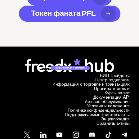
Токен фаната PFL
Присоединиться к кампании
ВИП Трейдеры
Центр поддержки
Информация о торговле и транзакциях
Правила торговли
Курсы валют
Документация API
Условия обслуживания
Условия и положения
Политика конфиденциальности
Поддерживаемые криптовалюты
Энциклопедия
Сравнить активы