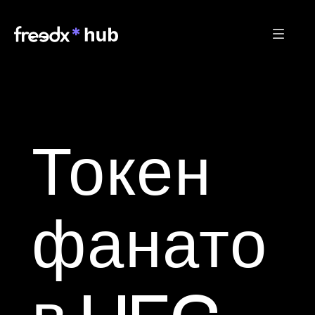
Токен 
фанато