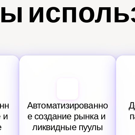
ы исполь
нн
Автоматизированно
Д
и 
е создание рынка и 
п
е
ликвидные пуулы