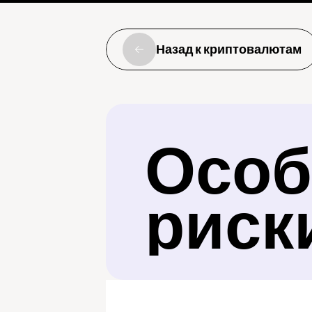
Назад к криптовалютам
Особ
риск