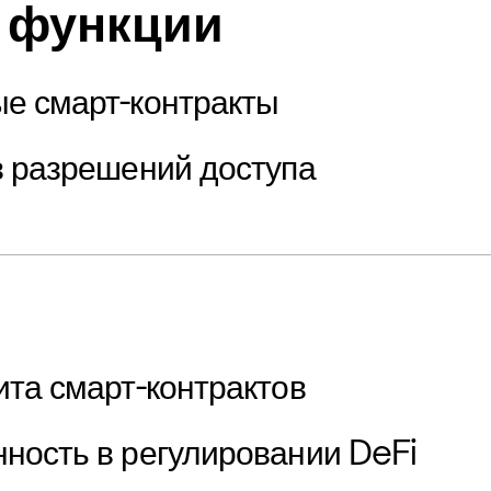
 функции
е смарт-контракты
з разрешений доступа
ита смарт-контрактов
ность в регулировании DeFi