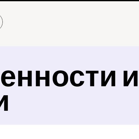
енности и
и