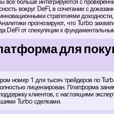
ы все больше интегрируются с проверенн
сность вокруг DeFi, в сочетании с доказа
 инновационными стратегиями доходности, 
 Аналитики прогнозируют, что Turbo захват
да DeFi от спекуляции к фундаментальны
атформа для покуп
ром номер 1 для тысяч трейдеров по Turbo
олностью лицензирован. Платформа заним
поддержку клиентов, с настоящими экспер
ашими Turbo сделками.