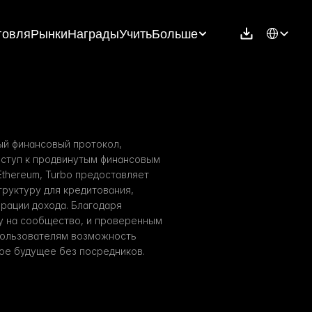
Select Langu
говля
Рынки
Награды
Учить
Больше
й финансовый протокол, 
туп к продвинутым финансовым 
thereum, Turbo предоставляет 
уктуру для кредитования, 
рации дохода. Благодаря 
 на сообщество, и проверенным 
пользователям возможность 
ое будущее без посредников.