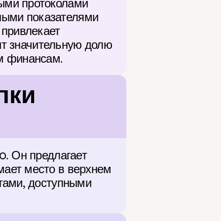
ыми протоколами 
нными показателями 
привлекает 
ит значительную долю 
м финансам.
ки 
. Он предлагает 
ает место в верхнем 
тами, доступными 