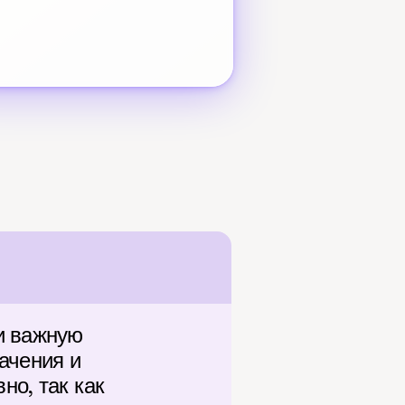
и важную 
чения и 
о, так как 