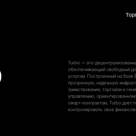
Тор
о
Turbo — это децентрализованны
обеспечивающий свободный дос
услугам. Построенный на базе E
прозрачную, надежную инфрастр
заимствования, торговли и гене
управлению, ориентированному
смарт-контрактам, Turbo дает 
контролировать свое финансов