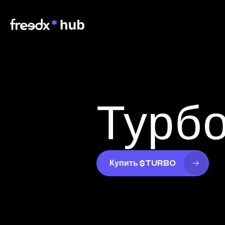
Турб
Купить $TURBO