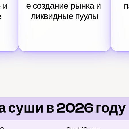
и 
е создание рынка и 
п
е
ликвидные пуулы
а суши в 2026 году