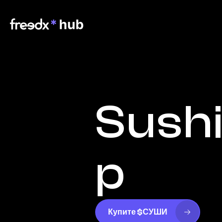
Sush
p
Купите $СУШИ