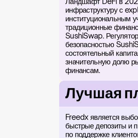
Ландшафт DeFi в 2026
инфраструктуру с expl
институциональным уч
традиционные финансы
SushiSwap. Регуляторн
безопасностью SushiS
состоятельный капита
значительную долю ры
финансам.
Лучшая п
Freedx является выбо
быстрые депозиты и п
по поддержке клиенто