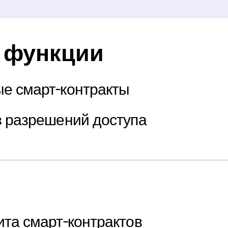
 функции
е смарт-контракты
з разрешений доступа
ита смарт-контрактов