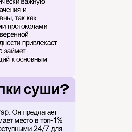
ически важную 
чения и 
ы, так как 
и протоколами 
веренной 
ности привлекает 
 займет 
ций к основным 
пки суши?
p. Он предлагает 
ает место в топ-1% 
оступными 24/7 для 