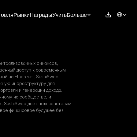
Select Langu
говля
Рынки
Награды
Учить
Больше
нтрализованных финансов, 
енный доступ к современным 
ый на Ethereum, SushiSwap 
жную инфраструктуру для 
орговли и генерации дохода. 
ному на сообществе, и 
, SushiSwap дает пользователям 
вое финансовое будущее без 