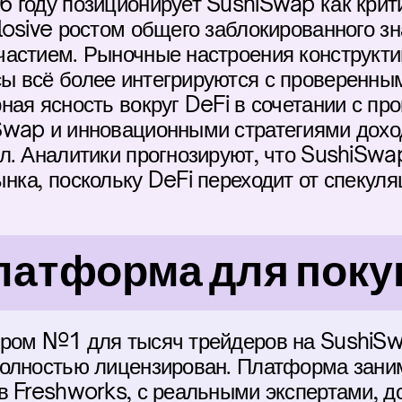
 году позиционирует SushiSwap как крит
osive ростом общего заблокированного зна
астием. Рыночные настроения конструктивн
 всё более интегрируются с проверенным
ая ясность вокруг DeFi в сочетании с про
wap и инновационными стратегиями доход
л. Аналитики прогнозируют, что SushiSwap
нка, поскольку DeFi переходит от спекуля
латформа для поку
ром №1 для тысяч трейдеров на SushiSwa
олностью лицензирован. Платформа заним
в Freshworks, с реальными экспертами, д