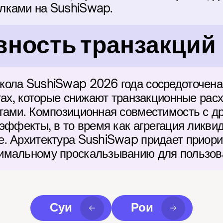
лками на SushiSwap.
ность транзакций
ола SushiSwap 2026 года сосредоточена 
тах, которые снижают транзакционные рас
тами. Композиционная совместимость с д
эффекты, в то время как агрегация ликвид
. Архитектура SushiSwap придает приорит
имальному проскальзыванию для пользов
Суи
Рои