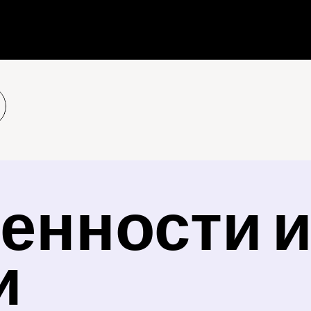
енности и
и