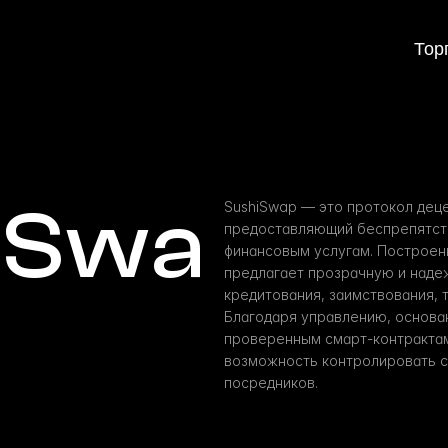
Тор
iSwa
SushiSwap — это протокол деце
предоставляющий беспрепятств
финансовым услугам. Построенн
предлагает прозрачную и наде
кредитования, заимствования, т
Благодаря управлению, основан
проверенным смарт-контрактам
возможность контролировать с
посредников.