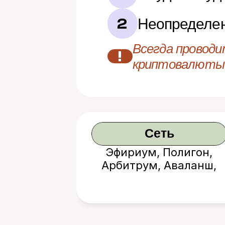
Неопределен
2
Всегда проводи
!
криптовалюты
Сеть
Эфириум, Полигон,
Арбитрум, Аваланш,
BNB Chain