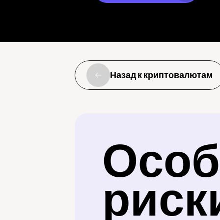
Назад к криптовалютам
Особ
риск