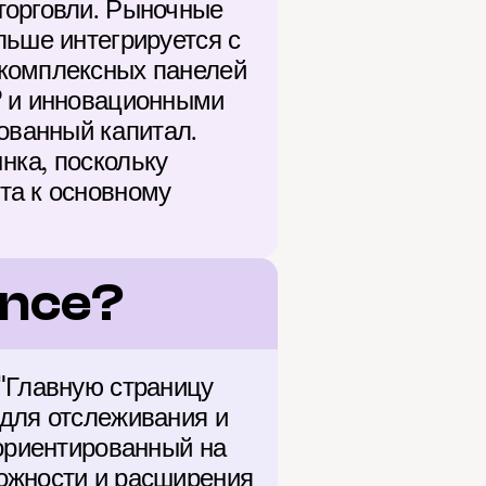
торговли. Рыночные 
ьше интегрируется с 
комплексных панелей 
P и инновационными 
ванный капитал. 
ка, поскольку 
а к основному 
ance?
"Главную страницу 
для отслеживания и 
ориентированный на 
ожности и расширения 