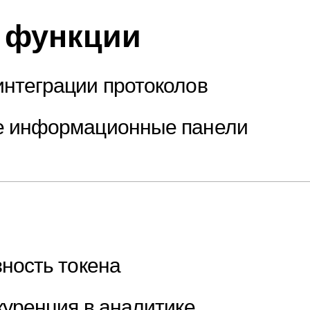
 функции
нтеграции протоколов
е информационные панели
ность токена
куренция в аналитике