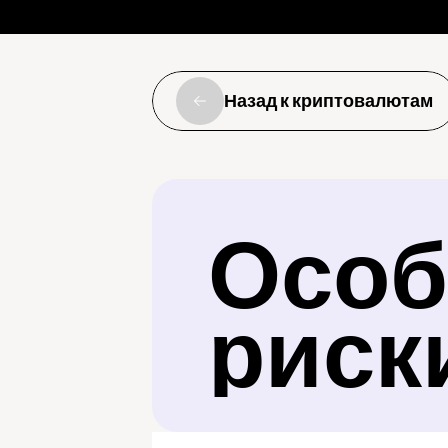
Назад к криптовалютам
Особ
риск