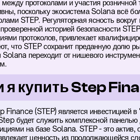
 между протоколами и участия розничной 
вны, поскольку экосистема Solana всё бол
лами STEP. Регуляторная ясность вокруг 
с проверенной историей безопасности STE
ями протоколов, привлекает квалифициро
ют, что STEP сохранит преданную долю рын
 Solana переходит от нишевого инструмент
м.
 я купить Step Fin
p Finance (STEP) является инвестицией в 
 Step будет служить комплексной панелью 
циями на базе Solana. STEP - это актив, 
извлекает ценность из продолжающейся сл