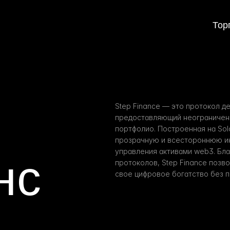
Тор
Step Finance — это протокол д
предоставляющий неограниченн
портфолио. Построенная на Sol
прозрачную и всестороннюю ин
управления активами web3. Бл
нс
протоколов, Step Finance позв
свое цифровое богатство без 