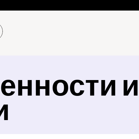
енности и
и