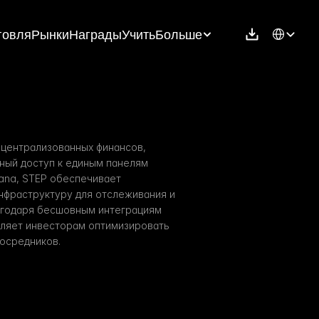
Select Langu
говля
Рынки
Награды
Учить
Больше
ецентрализованных финансов, 
ый доступ к единым панелям 
ana, STEP обеспечивает 
фраструктуру для отслеживания и 
агодаря бесшовным интеграциям 
оляет инвесторам оптимизировать 
посредников.