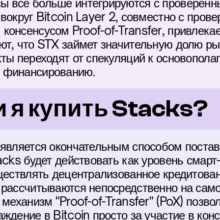
 все больше интегрируются с проверенны
вокруг Bitcoin Layer 2, совместно с пров
консенсусом Proof-of-Transfer, привлекае
ют, что STX займет значительную долю рын
кты переходят от спекуляций к основопола
 финансированию.
 я купить Stacks?
является окончательным способом поставит
acks будет действовать как уровень смарт-
ществлять децентрализованное кредитован
 рассчитываются непосредственно на само
 механизм "Proof-of-Transfer" (PoX) позв
ждение в Bitcoin просто за участие в конс