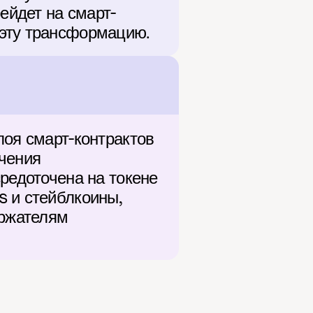
рейдет на смарт-
 эту трансформацию.
оя смарт-контрактов 
чения 
редоточена на токене 
 и стейблкоины, 
ржателям 