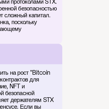
ми протоколами STX. 
еренной безопасностью 
т сложный капитал. 
ка, поскольку 
гающему 
ь на рост "Bitcoin 
контрактов для 
ие, NFT и 
й безопасной 
оляет держателям STX 
енсусе. Если вы 