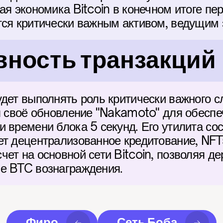
ая экономика Bitcoin в конечном итоге пе
тся критически важным активом, ведущим
ность транзакций
дет выполнять роль критически важного сл
уя своё обновление "Nakamoto" для обеспе
 времени блока 5 секунд. Его утилита сос
ет децентрализованное кредитование, NFTs
ет на основной сети Bitcoin, позволяя де
е BTC вознаграждения.
Фиро
Сеть Боба