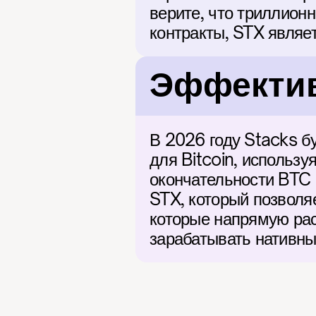
верите, что триллионн
контракты, STX являе
Эффектив
В 2026 году Stacks бу
для Bitcoin, использ
окончательности BTC и
STX, который позволя
которые напрямую расч
зарабатывать нативны