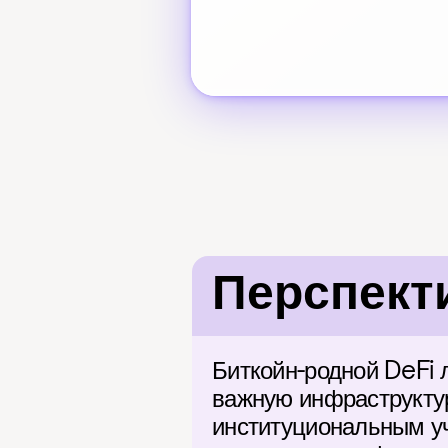
Перспект
Биткойн-родной DeFi 
важную инфраструктур
институциональным уч