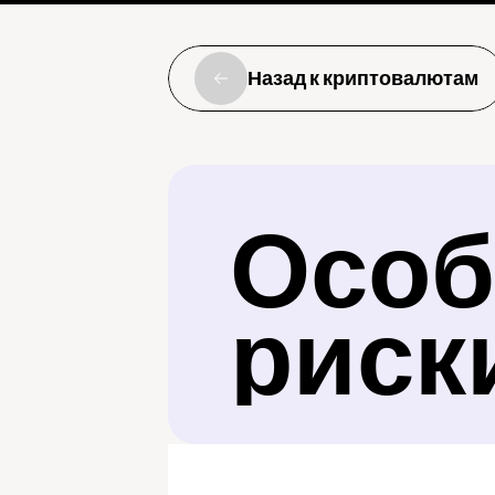
Назад к криптовалютам
Особ
риск