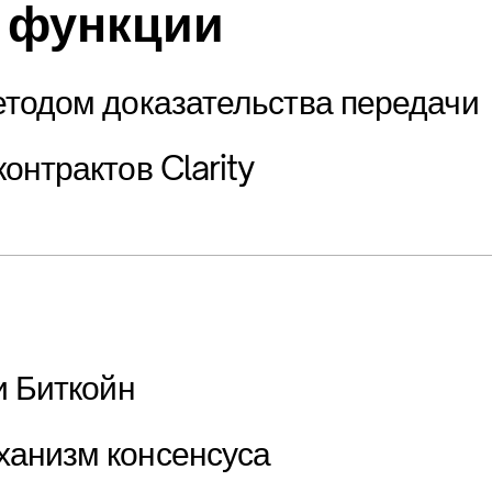
 функции
етодом доказательства передачи
онтрактов Clarity
и Биткойн
анизм консенсуса