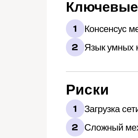
Ключевые
Консенсус м
1
Язык умных к
2
Риски
Загрузка сет
1
Сложный мех
2