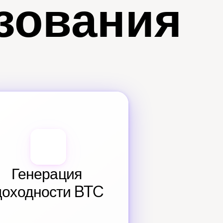
зования
Генерация 
доходности BTC