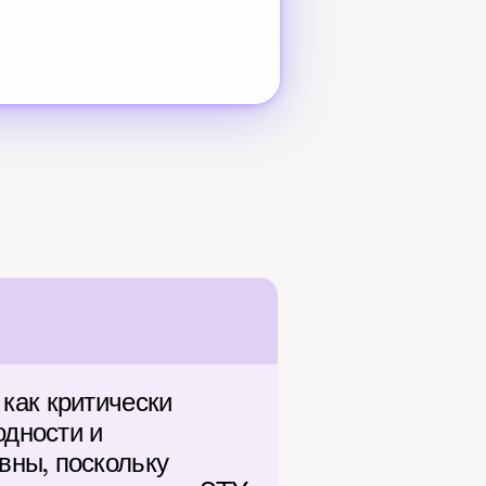
ак критически 
дности и 
ны, поскольку 