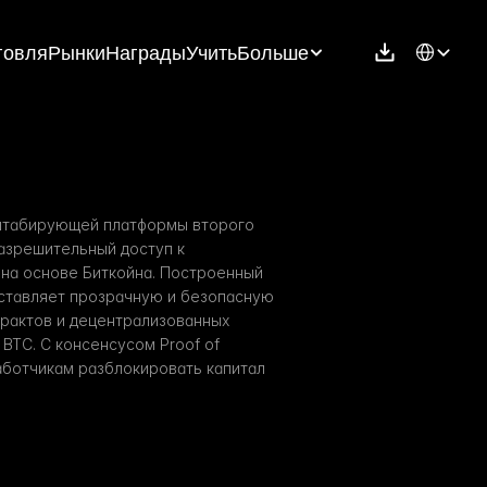
Select Langu
говля
Рынки
Награды
Учить
Больше
штабирующей платформы второго 
зрешительный доступ к 
на основе Биткойна. Построенный 
ставляет прозрачную и безопасную 
рактов и децентрализованных 
BTC. С консенсусом Proof of 
аботчикам разблокировать капитал 