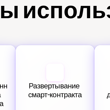
ы исполь
нн
Развертывание 
 
смарт-контракта
а