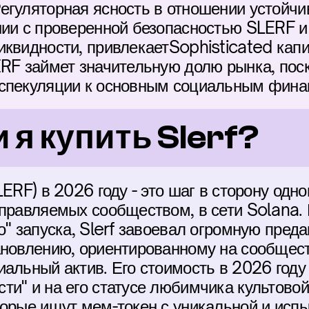
егуляторная ясность в отношении устойчив
нии с проверенной безопасностью SLERF и
квидности, привлекаетSophisticated капи
RF займет значительную долю рынка, поск
 спекуляции к основным социальным фина
 я купить Slerf?
ERF) в 2026 году - это шаг в сторону одно
управляемых сообществом, в сети Solana. 
о" запуска, Slerf завоевал огромную преда
ановлению, ориентированному на сообществ
альный актив. Его стоимость в 2026 году 
и" и на его статусе любимчика культовой
торые ищут мем-токен с уникальной и испы