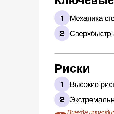
Ключевые
Механика сг
1
Сверхбыстры
2
Риски
Высокие рис
1
Экстремальн
2
Всегда проводи