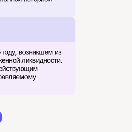
году, возникшем из 
енной ликвидности. 
ействующим 
равляемому 