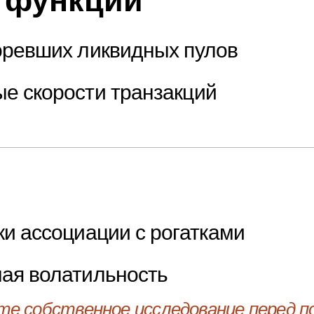
 функции
оревших ликвидных пулов
е скорости транзакций
ки ассоциации с рогатками
ая волатильность
те собственное исследование перед по