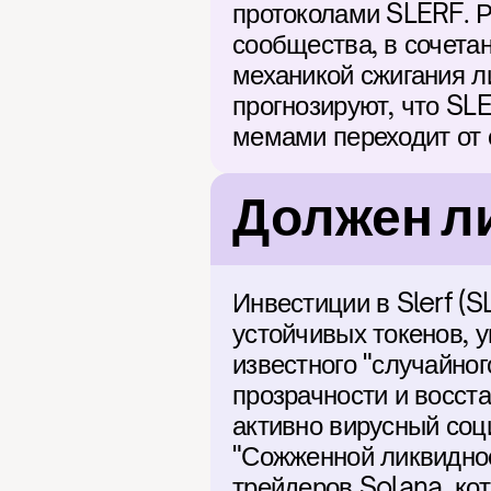
протоколами SLERF. Р
сообщества, в сочета
механикой сжигания ли
прогнозируют, что SLE
мемами переходит от
Должен ли
Инвестиции в Slerf (SL
устойчивых токенов, 
известного "случайног
прозрачности и восст
активно вирусный соци
"Сожженной ликвидност
трейдеров Solana, ко