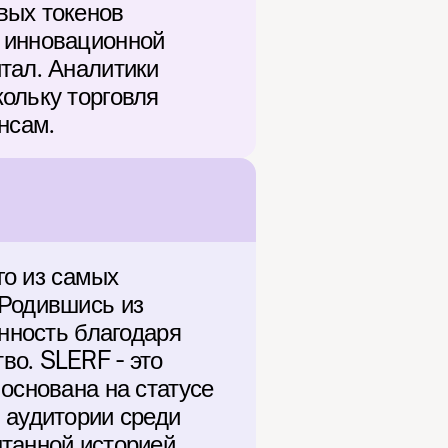
ых токенов 
 инновационной 
тал. Аналитики 
ольку торговля 
нсам.
го из самых 
Родившись из 
нность благодаря 
о. SLERF - это 
основана на статусе 
 аудитории среди 
танной историей 