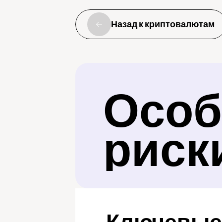
Назад к криптовалютам
Особ
риск