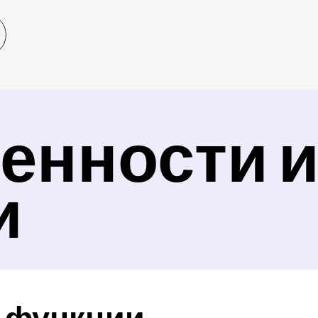
енности и
и