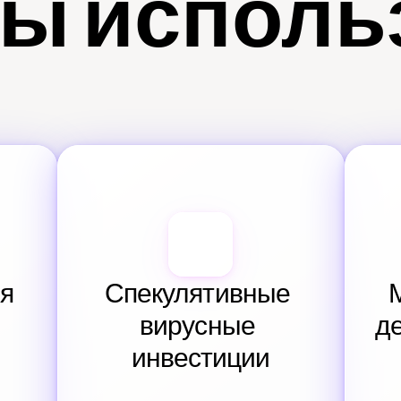
ы исполь
я 
Спекулятивные 
вирусные 
д
инвестиции