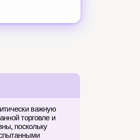
итически важную 
нной торговле и 
ны, поскольку 
спытанными 