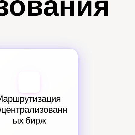
зования
Маршрутизация 
ецентрализованн
ых бирж