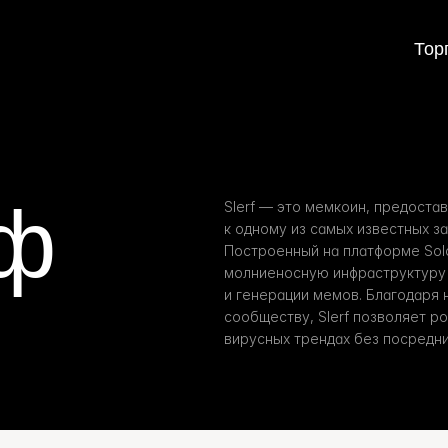
Тор
ф
Slerf — это мемкоин, предост
к одному из самых известных за
Построенный на платформе Sola
молниеносную инфраструктуру 
и генерации мемов. Благодаря 
сообществу, Slerf позволяет р
вирусных трендах без посредни