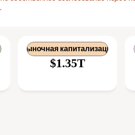
.
 Рыночная капитализация
$1.35T