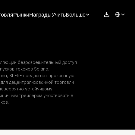
Select Langu
говля
Рынки
Награды
Учить
Больше
авляющий безразрешительный доступ 
пусков токенов Solana. 
na, SLERF предлагает прозрачную, 
для децентрализованной торговли 
невероятно устойчивому 
озничным трейдерам участвовать в 
ков.