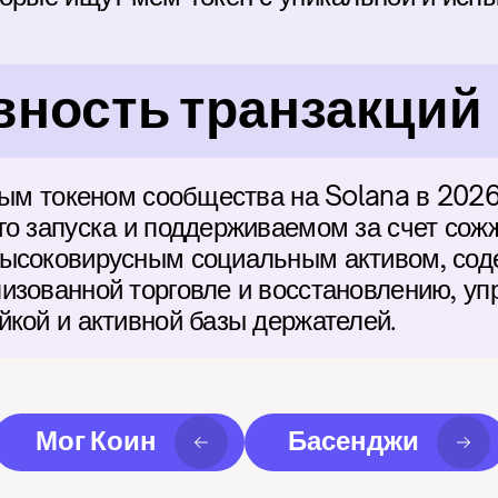
ность транзакций
вым токеном сообщества на Solana в 2026 
го запуска и поддерживаемом за счет сожж
высоковирусным социальным активом, сод
изованной торговле и восстановлению, уп
йкой и активной базы держателей.
Мог Коин
Басенджи