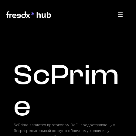
ScPrim
e
ScPrime является протоколом DeFi, предоставляющим 
безразрешительный доступ к облачному хранилищу 