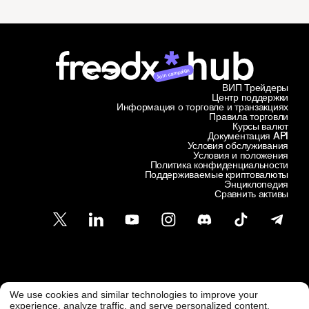
Join campaign
ВИП Трейдеры
Центр поддержки
Информация о торговле и транзакциях
Правила торговли
Курсы валют
Документация API
Условия обслуживания
Условия и положения
Политика конфиденциальности
Поддерживаемые криптовалюты
Энциклопедия
Сравнить активы
Служба поддержки клиентов
We use cookies and similar technologies to improve your
@ Freedx 2026
support@freedx.com
experience, analyze traffic, and serve personalized content.