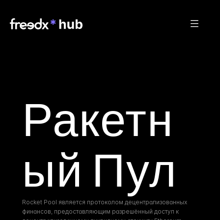
Ракетн
ый Пул
Rocket Pool является протоколом децентрализованных 
финансов, предоставляющим разрешённый доступ к 