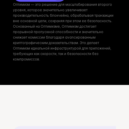
Оптимизм — это решение для масштабирования второго 
уровня, которое значительно увеличивает 
производительность блокчейна, обрабатывая транзакции 
вне основной цепи, сохраняя при этом ее безопасность. 
Основанный на Оптимизме, Оптимизм достигает 
прорывной пропускной способности и значительно 
снижает комиссии благодаря avanсированным 
криптографическим доказательствам. Это делает 
Оптимизм идеальной инфраструктурой для приложений, 
требующих как скорости, так и безопасности без 
компромиссов.