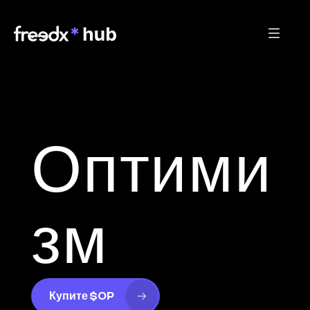
Оптими
зм
Купите $OP