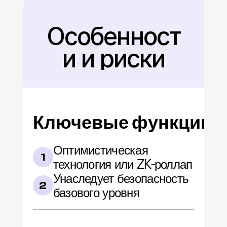
Особенност
Назад
и и риски
Ключевые функции
Оптимистическая 
1
технология или ZK-роллап
Унаследует безопасность 
2
базового уровня