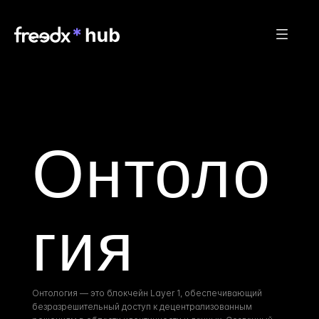
Онтоло
гия
Онтология — это блокчейн Layer 1, обеспечивающий 
безразрешительный доступ к децентрализованным 