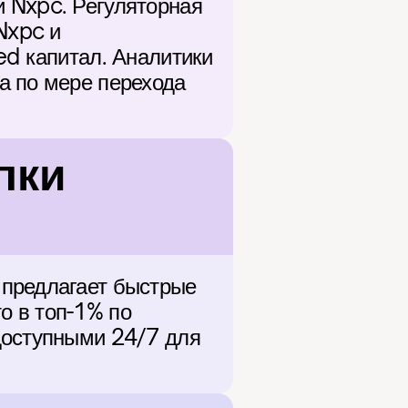
 Nxpc. Регуляторная 
Nxpc и 
d капитал. Аналитики 
 по мере перехода 
ки 
предлагает быстрые 
 в топ-1% по 
доступными 24/7 для 