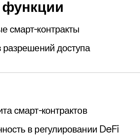
 функции
е смарт-контракты
з разрешений доступа
ита смарт-контрактов
ность в регулировании DeFi