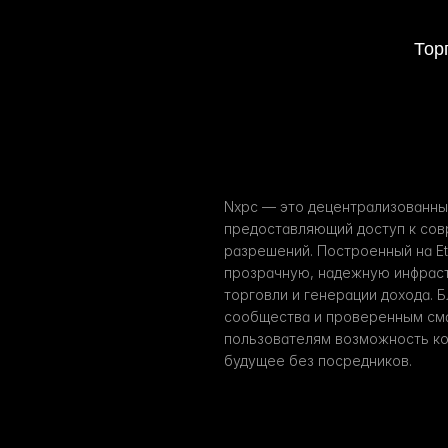
Тор
Nxpc — это децентрализованны
предоставляющий доступ к сов
разрешений. Построенный на Et
прозрачную, надежную инфрастр
торговли и генерации дохода. 
сообщества и проверенным смар
пользователям возможность ко
будущее без посредников.