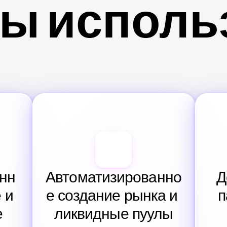
ы исполь
нн
Автоматизированно
Д
и 
е создание рынка и 
п
е
ликвидные пуулы