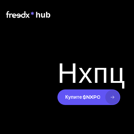
Нхпц
Купите $NXPC