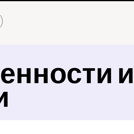
енности и
и