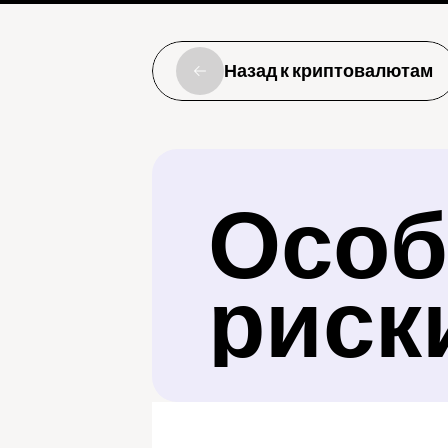
Назад к криптовалютам
Особ
риск