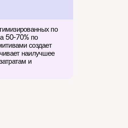
тимизированных по 
на 50-70% по 
итивами создает 
чивает наилучшее 
атратам и 