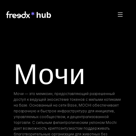
Мочи
Мочи — это мемкоин, предоставляющий разрешенный 
доступ к ведущей экосистеме токенов с милыми котиками 
на базе. Основанный на сети Base, MOCHI обеспечивает 
прозрачную и быстрое инфраструктуру для инициатив, 
управляемых сообществом, и децентрализованной 
торговли. С сильным филантропическим уклоном Mochi 
дает возможность криптоэнтузиастам поддерживать 
благотворительные организации для животных без 