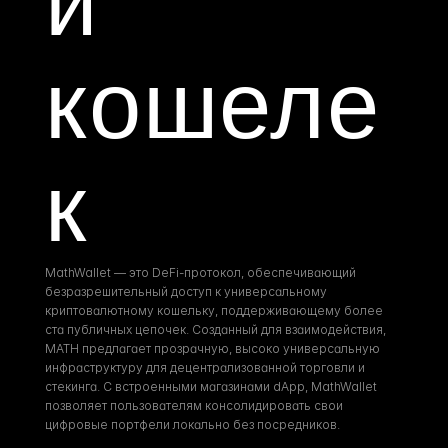
й 
кошеле
к
MathWallet — это DeFi-протокол, обеспечивающий 
безразрешительный доступ к универсальному 
криптовалютному кошельку, поддерживающему более 
ста публичных цепочек. Созданный для взаимодействия, 
MATH предлагает прозрачную, высоко универсальную 
инфраструктуру для децентрализованной торговли и 
стекинга. С встроенными магазинами dApp, MathWallet 
позволяет пользователям консолидировать свои 
цифровые портфели локально без посредников.