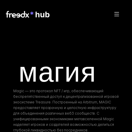
 магия
Magic — это протокол NFT / игр, обеспечивающий 
беспрепятственный доступ к децентрализованной игровой 
экосистеме Treasure. Построенный на Arbitrum, MAGIC 
предоставляет прозрачную и целостную инфраструктуру 
для объединения различных веб3 сообществ. С 
унифицированными экономиками метавселенной Magic 
наделяет игроков и создателей возможностью делиться 
глубокой ликвидностью без посредников.