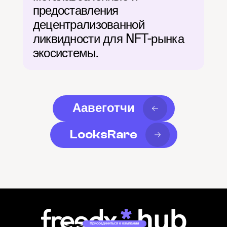
предоставления 
децентрализованной 
ликвидности для NFT-рынка 
экосистемы.
Аавеготчи
LooksRare
Присоединиться к кампании