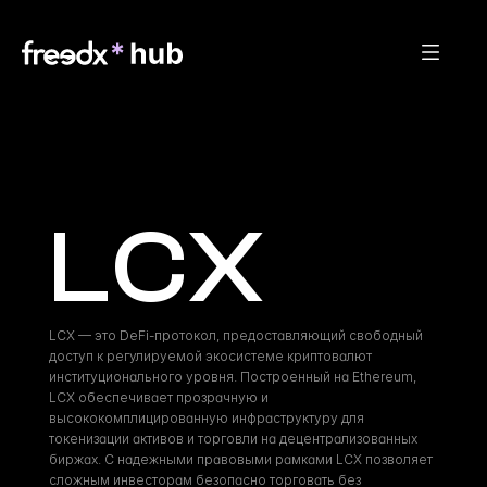
LCX
LCX — это DeFi-протокол, предоставляющий свободный 
доступ к регулируемой экосистеме криптовалют 
институционального уровня. Построенный на Ethereum, 
LCX обеспечивает прозрачную и 
высококомплицированную инфраструктуру для 
токенизации активов и торговли на децентрализованных 
биржах. С надежными правовыми рамками LCX позволяет 
сложным инвесторам безопасно торговать без 