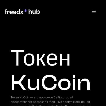
Токен 
KuCoin
Токен KuCoin — это протокол DeFi, который 
предоставляет безразрешительный доступ к обширной 