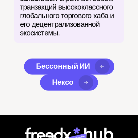
транзакций высококлассного 
глобального торгового хаба и 
его децентрализованной 
экосистемы.
Бессонный ИИ
Нексо
Join campaign