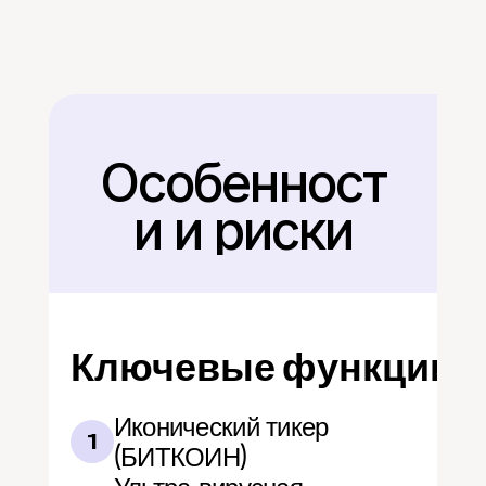
Особенност
Назад
и и риски
Ключевые функции
Иконический тикер 
1
(БИТКОИН)