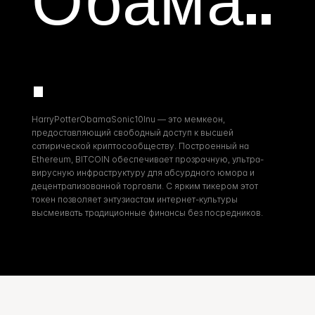
Обама..
.
HarryPotterObamaSonic10Inu — это мемкеон, 
предоставляющий свободный доступ к высшей 
сатирической криптосообществу. Построенный на 
Ethereum, BITCOIN обеспечивает прозрачную, ультра-
вирусную инфраструктуру для абсурдного юмора и 
децентрализованной торговли. С ярким тикером этот 
токен позволяет энтузиастам интернет-культуры 
высмеивать традиционные финансы без посредников.