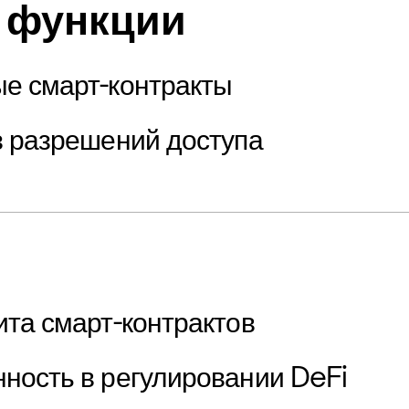
 функции
е смарт-контракты
з разрешений доступа
ита смарт-контрактов
ность в регулировании DeFi