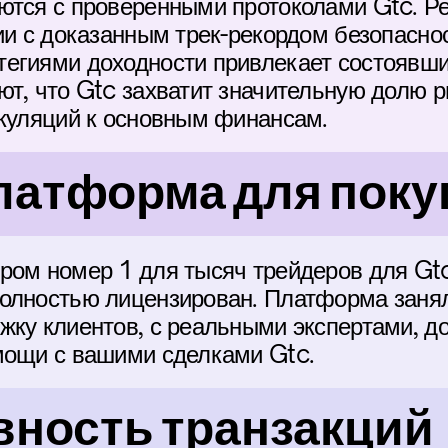
ются с проверенными протоколами Gtc. Ре
ии с доказанным трек-рекордом безопаснос
егиями доходности привлекает состоявший
т, что Gtc захватит значительную долю ры
екуляций к основным финансам.
латформа для поку
ром номер 1 для тысяч трейдеров для Gtc.
олностью лицензирован. Платформа заняла
жку клиентов, с реальными экспертами, д
мощи с вашими сделками Gtc.
ность транзакций