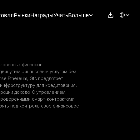
Select Langu
говля
Рынки
Награды
Учить
Больше
зованных финансов, 
двинутым финансовым услугам без 
зе Ethereum, Gtc предлагает 
нфраструктуру для кредитования, 
рации дохода. С управлением, 
проверенными смарт-контрактами, 
зять под контроль свое финансовое 