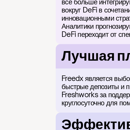
все больше интегриру
вокруг DeFi в сочетан
инновационными страт
Аналитики прогнозирую
DeFi переходит от сп
Лучшая п
Freedx является выбо
быстрые депозиты и п
Freshworks за поддер
круглосуточно для по
Эффектив