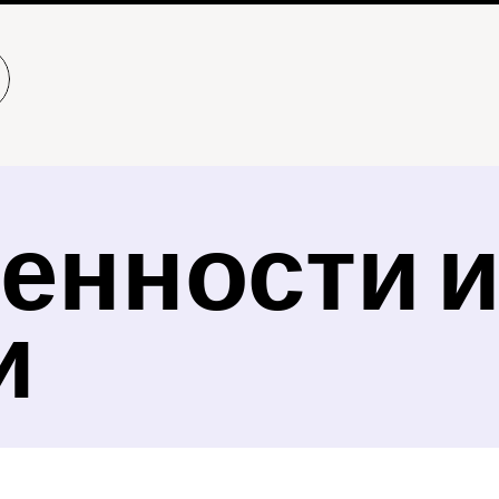
енности и
и