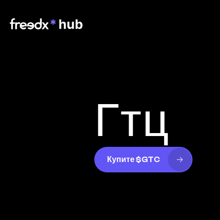
Гтц
Купите $GTC