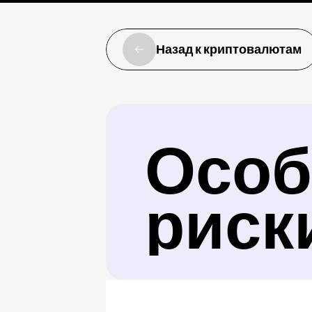
Назад к криптовалютам
Особ
риск