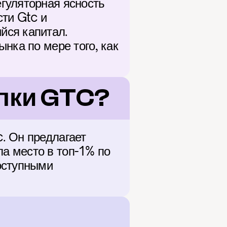
гуляторная ясность 
ти Gtc и 
ся капитал. 
нка по мере того, как 
пки GTC?
 Он предлагает 
 место в топ-1% по 
оступными 