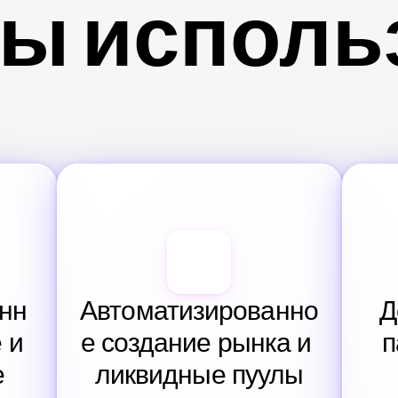
ы исполь
нн
Автоматизированно
Д
и 
е создание рынка и 
п
е
ликвидные пуулы