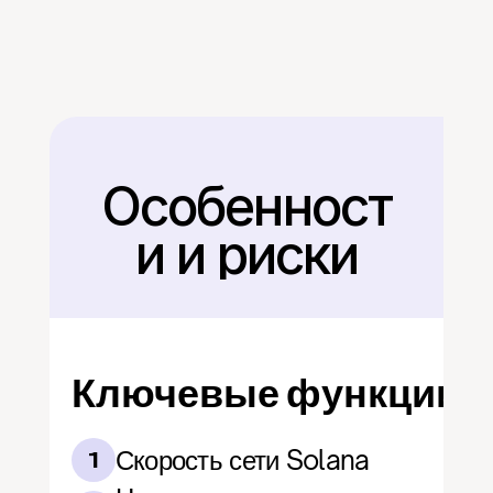
Особенност
Назад
и и риски
Ключевые функции
Скорость сети Solana
1