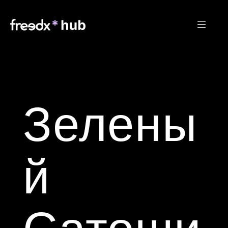
Зелены
й 