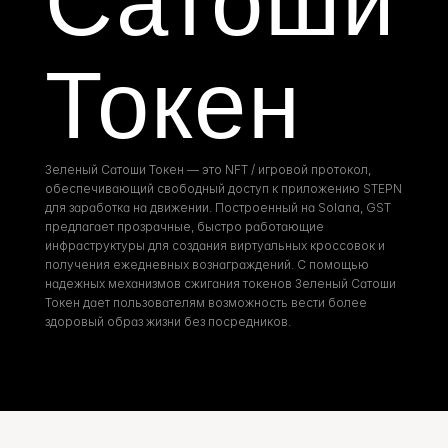
Сатоши 
Токен
Зеленый Сатоши Токен — это NFT / игровой протокол, 
обеспечивающий свободный доступ к приложению STEPN 
для заработка на движении. Построенный на Solana, GST 
предлагает прозрачные, быстро работающие 
инфраструктуры для создания виртуальных кроссовок и 
получения ежедневных вознаграждений. С помощью 
надежных механизмов сжигания токенов Зеленый Сатоши 
Токен дает пользователям возможность вести более 
здоровый образ жизни без посредников.