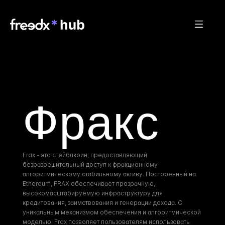
Фракс
Frax - это стейблкоин, предоставляющий 
безразрешительный доступ к фракционному 
алгоритмическому стабильному активу. Построенный на 
Ethereum, FRAX обеспечивает прозрачную, 
высокомасштабируемую инфраструктуру для 
кредитования, заимствования и генерации дохода. С 
уникальным механизмом обеспечения и алгоритмической 
моделью, Frax позволяет пользователям использовать 