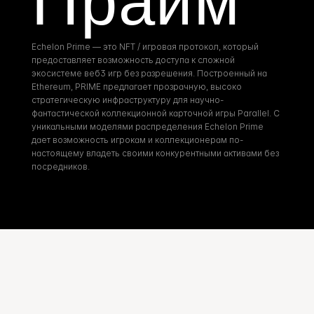
Прайм
Echelon Prime — это NFT / игровая протокол, который 
предоставляет возможность доступа к сложной 
экосистеме веб3 игр без разрешения. Построенный на 
Ethereum, PRIME предлагает прозрачную, высоко 
стратегическую инфраструктуру для научно-
фантастической коллекционной карточной игры Parallel. С 
уникальными моделями распределения Echelon Prime 
дает возможность игрокам и коллекционерам по-
настоящему владеть своими конкурентными активами без 
посредников.