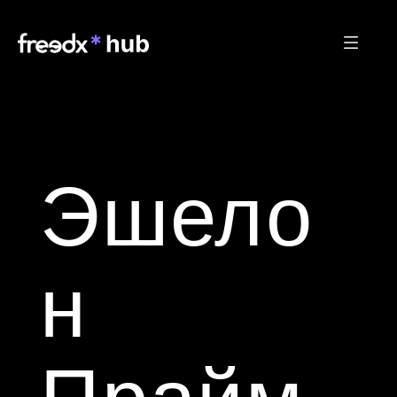
Эшело
н 