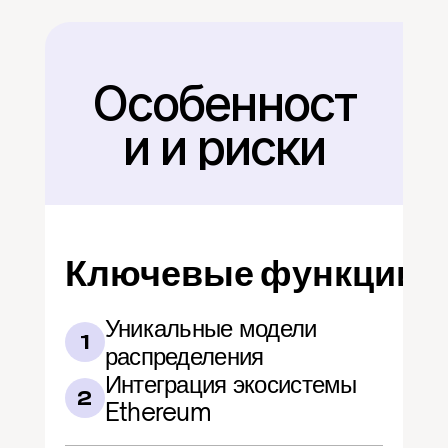
Особенност
Назад
и и риски
Ключевые функции
Уникальные модели 
1
распределения
Интеграция экосистемы 
2
Ethereum