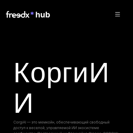
КоргиИ
И
CorgiAI — это мемкойн, обеспечивающий свободный 
доступ к веселой, управляемой ИИ экосистеме 