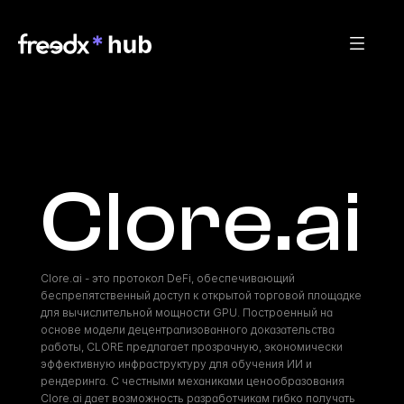
Clore.ai
Clore.ai - это протокол DeFi, обеспечивающий 
беспрепятственный доступ к открытой торговой площадке 
для вычислительной мощности GPU. Построенный на 
основе модели децентрализованного доказательства 
работы, CLORE предлагает прозрачную, экономически 
эффективную инфраструктуру для обучения ИИ и 
рендеринга. С честными механиками ценообразования 
Clore.ai дает возможность разработчикам гибко получать 