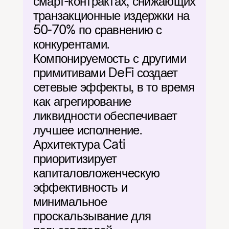
смарт-контрактах, снижающих 
транзакционные издержки на 
50-70% по сравнению с 
конкурентами. 
Компонируемость с другими 
примитивами DeFi создает 
сетевые эффекты, в то время 
как агрегирование 
ликвидности обеспечивает 
лучшее исполнение. 
Архитектура Cati 
приоритизирует 
капиталовложенческую 
эффективность и 
минимальное 
проскальзывание для 