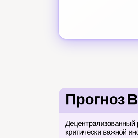
Прогноз B
Децентрализованный р
критически важной ин