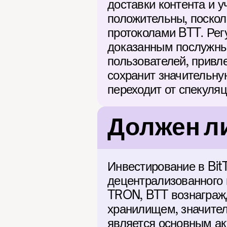
доставки контента и у
положительны, поскол
протоколами BTT. Регу
доказанным послужны
пользователей, привле
сохранит значительную
переходит от спекуля
Должен ли
Инвестирование в BitT
децентрализованного 
TRON, BTT вознагражд
хранилищем, значитель
является основным ак