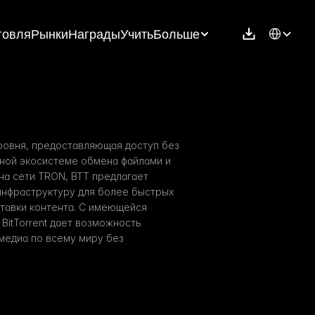
Select Langu
говля
Рынки
Награды
Учить
Больше
уровня, предоставляющая доступ без 
ной экосистеме обмена файлами и 
на сети TRON, BTT предлагает 
нфраструктуру для более быстрых 
тавки контента. С имеющейся 
itTorrent дает возможность 
медиа по всему миру без 