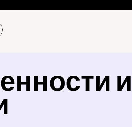
енности и
и