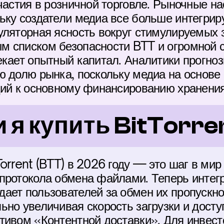
частия в розничной торговле. Рыночные на
ьку создатели медиа все больше интегрир
ляторная ясность вокруг стимулируемых за
м списком безопасности BTT и огромной 
кает опытный капитал. Аналитики прогнози
 долю рынка, поскольку медиа на основе п
ций к основному финансированию хранения
 я купить BitTorre
orrent (BTT) в 2026 году — это шаг в мир
протокола обмена файлами. Теперь интегр
ает пользователей за обмен их пропускно
но увеличивая скорость загрузки и доступ
тивом «Контентной доставки». Для инвесто