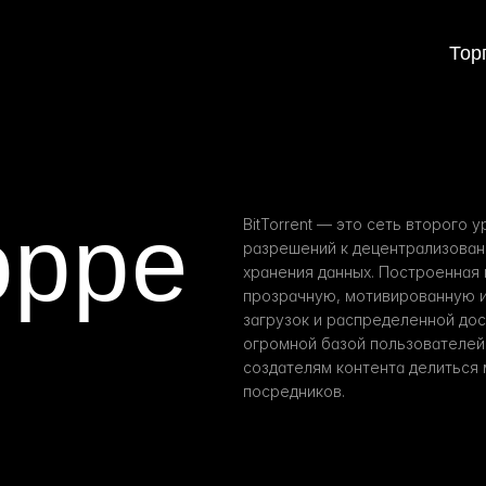
Тор
орре
BitTorrent — это сеть второго 
разрешений к децентрализован
хранения данных. Построенная 
прозрачную, мотивированную и
загрузок и распределенной дос
огромной базой пользователей B
создателям контента делиться 
посредников.