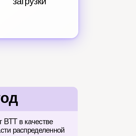
загрузки
год
 BTT в качестве 
сти распределенной 