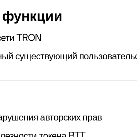
 функции
сети TRON
ый существующий пользовательс
рушения авторских прав
лезности токена BTT