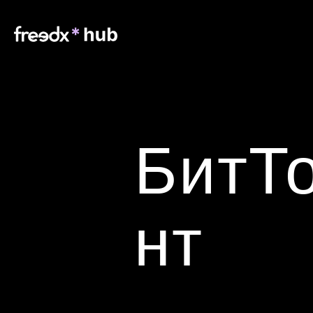
БитТ
нт