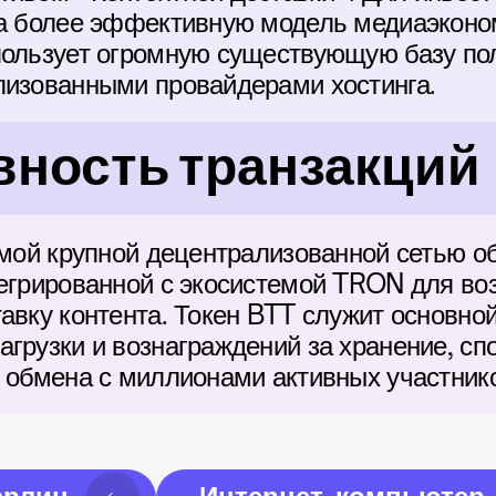
на более эффективную модель медиаэконо
пользует огромную существующую базу пол
лизованными провайдерами хостинга.
ность транзакций
самой крупной децентрализованной сетью о
тегрированной с экосистемой TRON для во
авку контента. Токен BTT служит основной
грузки и вознаграждений за хранение, спо
о обмена с миллионами активных участнико