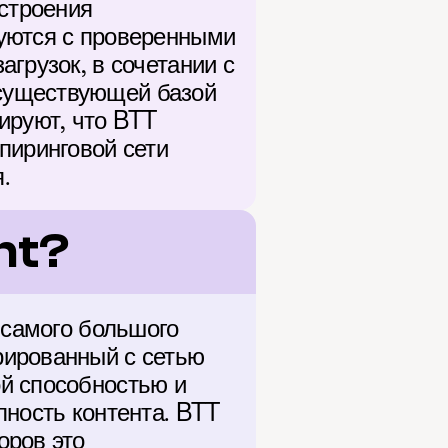
строения 
уются с проверенными 
грузок, в сочетании с 
существующей базой 
руют, что BTT 
иринговой сети 
.
nt?
 самого большого 
ированный с сетью 
й способностью и 
ность контента. BTT 
ров это 