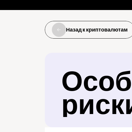
Назад к криптовалютам
Особ
риск