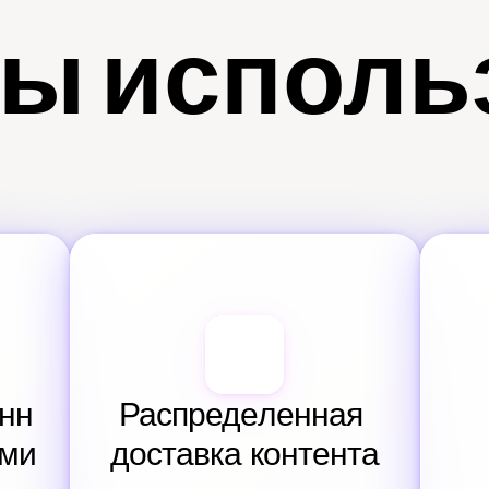
ы исполь
нн
Распределенная 
ами
доставка контента