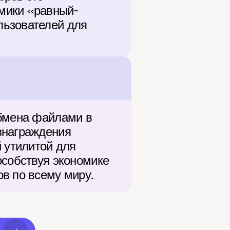
мики «равный-
ьзователей для 
бмена файлами в 
знаграждения 
 утилитой для 
собствуя экономике 
в по всему миру.