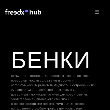
БЕНКИ
BENQI — это протокол децентрализованных финансов, 
предоставляющий разрешённый доступ к 
алгоритмическим рынкам ликвидности. Построенный на 
Avalanche, QI обеспечивает прозрачную и 
доверительную инфраструктуру для кредитования, 
заимствования и ликвидного стекинга. С 
высокоскоростными транзакциями BENQI позволяет 
пользователям разблокировать ценность своих 