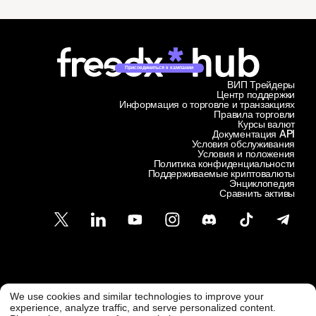
Присоединиться к кампании
ВИП Трейдеры
Центр поддержки
Информация о торговле и транзакциях
Правила торговли
Курсы валют
Документация API
Условия обслуживания
Условия и положения
Политика конфиденциальности
Поддерживаемые криптовалюты
Энциклопедия
Сравнить активы
Служба поддержки клиентов
We use cookies and similar technologies to improve your
@ Freedx 2026
support@freedx.com
experience, analyze traffic, and serve personalized content.